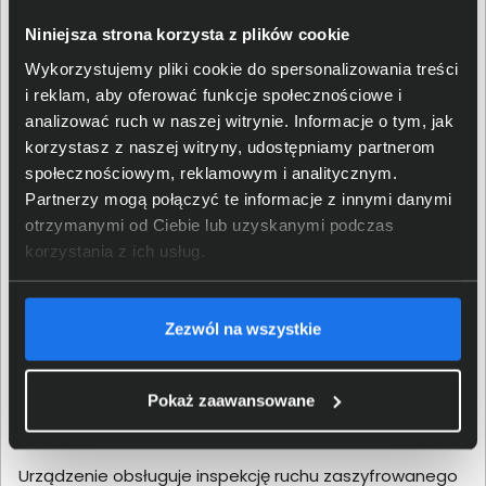
zapewniając spójną i skuteczną ochronę infrastruktury
Niniejsza strona korzysta z plików cookie
IT. Dzięki technologii Fortinet Security Fabric urządzenie
Wykorzystujemy pliki cookie do spersonalizowania treści
to stanowi solidne wsparcie dla firm, które potrzebują
i reklam, aby oferować funkcje społecznościowe i
niezawodności i skalowalnych rozwiązań.
analizować ruch w naszej witrynie. Informacje o tym, jak
Zaawansowane funkcje bezpieczeństwa w Fortinet
korzystasz z naszej witryny, udostępniamy partnerom
FortiGate 60F
społecznościowym, reklamowym i analitycznym.
FortiGate 60F oferuje pełne spektrum funkcji ochrony,
Partnerzy mogą połączyć te informacje z innymi danymi
które skutecznie zabezpieczają sieć przed
otrzymanymi od Ciebie lub uzyskanymi podczas
nowoczesnymi zagrożeniami cybernetycznymi. Dzięki
korzystania z ich usług.
technologii FortiGuard urządzenie automatycznie
wykrywa i blokuje zagrożenia, takie jak malware,
ransomware czy phishing, w czasie rzeczywistym.
Zezwól na wszystkie
Wbudowany system IPS (Intrusion Prevention System)
umożliwia natychmiastowe identyfikowanie i
Pokaż zaawansowane
neutralizowanie prób naruszeń bezpieczeństwa, co
zapewnia ciągłość działania sieci.
Urządzenie obsługuje inspekcję ruchu zaszyfrowanego