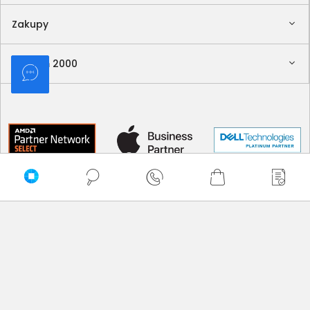
Zakupy
Delkom 2000
Sortuj
Domyślnie
Najtańsze