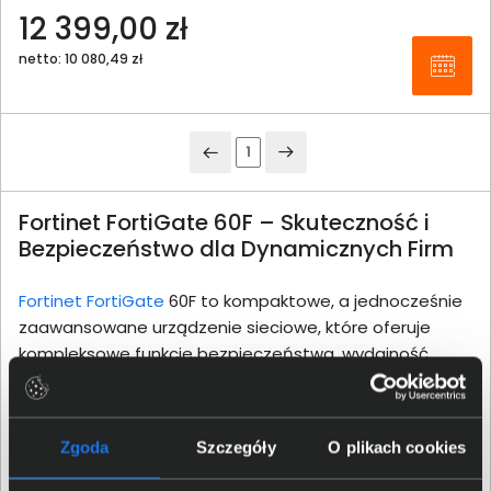
12 399,00 zł
netto: 10 080,49 zł
1
Fortinet FortiGate 60F – Skuteczność i
Bezpieczeństwo dla Dynamicznych Firm
Fortinet FortiGate
60F to kompaktowe, a jednocześnie
zaawansowane urządzenie sieciowe, które oferuje
kompleksowe funkcje bezpieczeństwa, wydajność
zarządzania ruchem oraz elastyczność w
dostosowywaniu do potrzeb biznesowych.
Zaprojektowane z myślą o małych i średnich
Zgoda
Szczegóły
O plikach cookies
przedsiębiorstwach, FortiGate 60F integruje różnorodne
technologie ochrony w jednym urządzeniu,