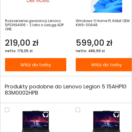
Rozszerzenie gwarancji Lenovo
Windows 11 Home PL 64bit OEM
5PS1H94916 - 2 lata o usługę ADP
KW9-00648
ONE
219,00 zł
599,00 zł
netto: 178,05 zł
netto: 486,99 zł
Włóż do torby
Włóż do torby
Produkty podobne do Lenovo Legion 5 15AHP10
83M0002HPB