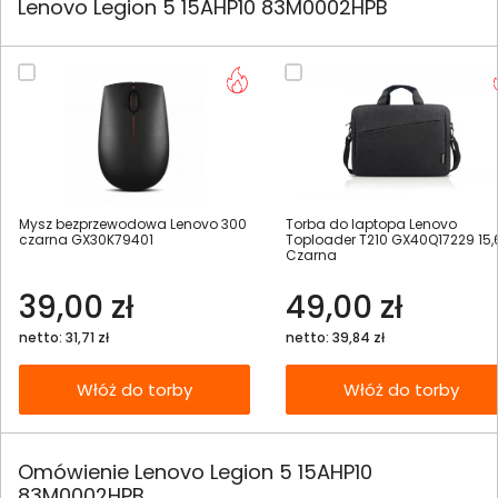
Lenovo Legion 5 15AHP10 83M0002HPB
Mysz bezprzewodowa Lenovo 300
Torba do laptopa Lenovo
czarna GX30K79401
Toploader T210 GX40Q17229 15,
Czarna
39,00 zł
49,00 zł
netto: 31,71 zł
netto: 39,84 zł
Włóż do torby
Włóż do torby
Omówienie Lenovo Legion 5 15AHP10
83M0002HPB