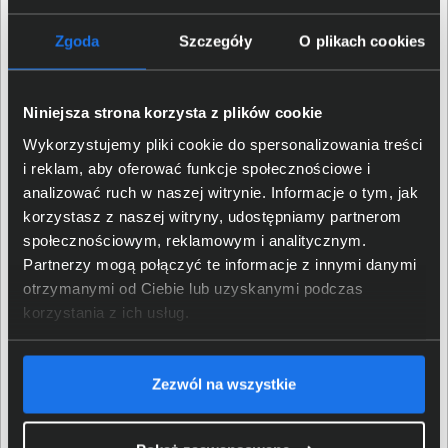
Taktowanie trybu turbo
5,1 GHz
Zgoda
Szczegóły
O plikach cookies
procesora
Pamięć cache procesora
16 MB
Niniejsza strona korzysta z plików cookie
Wbudowane NPU
AMD Ryzen™ AI
Wykorzystujemy pliki cookie do spersonalizowania treści
i reklam, aby oferować funkcje społecznościowe i
analizować ruch w naszej witrynie. Informacje o tym, jak
Matryca
korzystasz z naszej witryny, udostępniamy partnerom
społecznościowym, reklamowym i analitycznym.
Przekątna matrycy
15,1"
Partnerzy mogą połączyć te informacje z innymi danymi
otrzymanymi od Ciebie lub uzyskanymi podczas
Standard matrycy
WQXGA
korzystania z ich usług.
Rozdzielczość matrycy
2560 x 1600
Zezwól na wszystkie
Powłoka matrycy
Błyszcząca