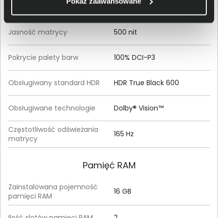
Pokaż zaawansowane
Technologia ekranu
OLED
Jasność matrycy
500 nit
Pokrycie palety barw
100% DCI-P3
Obsługiwany standard HDR
HDR True Black 600
Obsługiwane technologie
Dolby® Vision™
Częstotliwość odświeżania
165 Hz
matrycy
Pamięć RAM
Zainstalowana pojemność
16 GB
pamięci RAM
Ilość slotów pamięci RAM
2