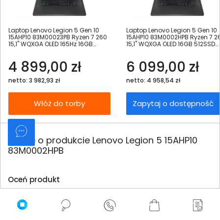
Laptop Lenovo Legion 5 Gen 10
Laptop Lenovo Legion 5 Gen 10
15AHP10 83M00023PB Ryzen 7 260
15AHP10 83M0002HPB Ryzen 7 2
15,1" WQXGA OLED 165Hz 16GB
15,1" WQXGA OLED 16GB 512SSD
512SSD RTX5050 DLSS 4
RTX5060 DLSS 4 W11Pro
4 899,00 zł
6 099,00 zł
netto: 3 982,93 zł
netto: 4 958,54 zł
Włóż do torby
Zapytaj o dostępność
Opinie o produkcie Lenovo Legion 5 15AHP10
83M0002HPB
Oceń produkt
5/5
2 - ilość opinii o produkcie