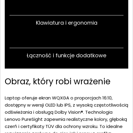
Klawiatura i ergonomia
Łączność i funkcje dodatkowe
Obraz, który robi wrażenie
Laptop oferuje ekran WQXGA o proporcjach 16:10,
dostępny w wersji OLED lub IPS, z wysoką częstotliwością
odświeżania i obsługą Dolby Vision®. Technologia
Lenovo PureSight zapewnia realistyczne kolory, głęboką
czerń i certyfikaty TÜV dla ochrony wzroku. To idealne