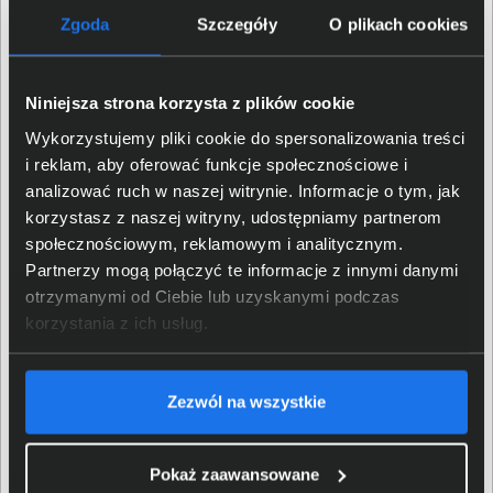
Taktowanie rdzeni
3,8 GHz
Zgoda
Szczegóły
O plikach cookies
procesora
Taktowanie trybu turbo
5,1 GHz
procesora
Niniejsza strona korzysta z plików cookie
Wykorzystujemy pliki cookie do spersonalizowania treści
Pamięć cache procesora
16 MB
i reklam, aby oferować funkcje społecznościowe i
analizować ruch w naszej witrynie. Informacje o tym, jak
Wbudowane NPU
AMD Ryzen™ AI
korzystasz z naszej witryny, udostępniamy partnerom
społecznościowym, reklamowym i analitycznym.
Matryca
Partnerzy mogą połączyć te informacje z innymi danymi
otrzymanymi od Ciebie lub uzyskanymi podczas
korzystania z ich usług.
Przekątna matrycy
15,1"
Standard matrycy
WQXGA
Zezwól na wszystkie
Rozdzielczość matrycy
2560 x 1600
Pokaż zaawansowane