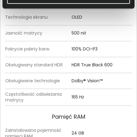
Powłoka matrycy
Błyszcząca
Technologia ekranu
OLED
Jasność matrycy
500 nit
Pokrycie palety barw
100% DCI-P3
Obsługiwany standard HDR
HDR True Black 600
Obsługiwane technologie
Dolby® Vision™
Częstotliwość odświeżania
165 Hz
matrycy
Pamięć RAM
Zainstalowana pojemność
24 GB
pamięci RAM