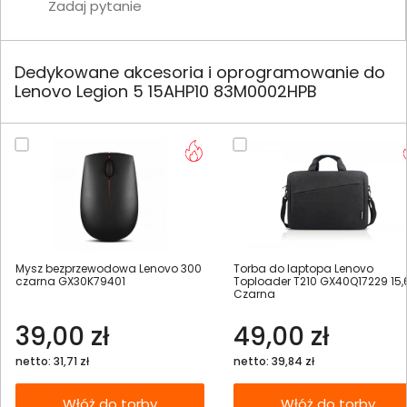
Zadaj pytanie
Dedykowane akcesoria i oprogramowanie do
Lenovo Legion 5 15AHP10 83M0002HPB
Mysz bezprzewodowa Lenovo 300
Torba do laptopa Lenovo
czarna GX30K79401
Toploader T210 GX40Q17229 15,
Czarna
39,00 zł
49,00 zł
netto: 31,71 zł
netto: 39,84 zł
Włóż do torby
Włóż do torby