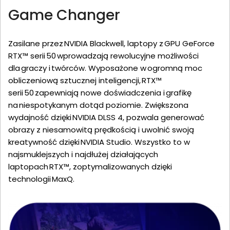
Game Changer
Zasilane przez NVIDIA Blackwell, laptopy z GPU GeForce
RTX™ serii 50 wprowadzają rewolucyjne możliwości
dla graczy i twórców. Wyposażone w ogromną moc
obliczeniową sztucznej inteligencji, RTX™
serii 50 zapewniają nowe doświadczenia i grafikę
na niespotykanym dotąd poziomie. Zwiększona
wydajność dzięki NVIDIA DLSS 4, pozwala generować
obrazy z niesamowitą prędkością i uwolnić swoją
kreatywność dzięki NVIDIA Studio. Wszystko to w
najsmuklejszych i najdłużej działających
laptopach RTX™, zoptymalizowanych dzięki
technologii MaxQ.