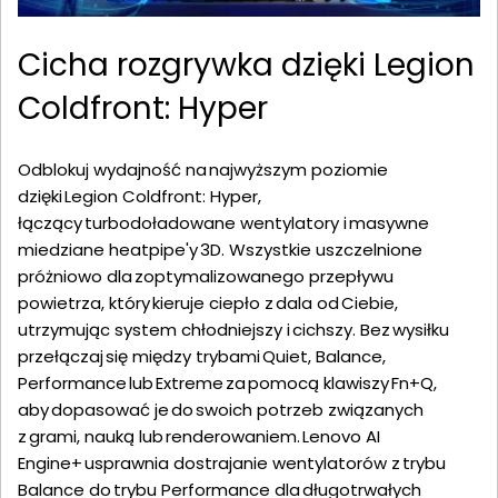
Cicha rozgrywka dzięki Legion
Coldfront: Hyper
Odblokuj wydajność na najwyższym poziomie
dzięki Legion Coldfront: Hyper,
łączący turbodoładowane wentylatory i masywne
miedziane heatpipe'y 3D. Wszystkie uszczelnione
próżniowo dla zoptymalizowanego przepływu
powietrza, który kieruje ciepło z dala od Ciebie,
utrzymując system chłodniejszy i cichszy. Bez wysiłku
przełączaj się między trybami Quiet, Balance,
Performance lub Extreme za pomocą klawiszy Fn+Q,
aby dopasować je do swoich potrzeb związanych
z grami, nauką lub renderowaniem. Lenovo AI
Engine+ usprawnia dostrajanie wentylatorów z trybu
Balance do trybu Performance dla długotrwałych