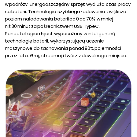
w podróży. Energooszczędny sprzęt wydłuża czas pracy
na baterii. Technologia szybkiego ładowania zwiększa
poziom naładowania baterii od 0 do 70% w mniej
niż 30 minut za pośrednictwem USB TypeC.
Ponadto Legion 5 jest wyposażony w inteligentną
technologię baterii, wykorzystującą uczenie
maszynowe do zachowania ponad 90% pojemności
przez lata. Graj, streamuj i twórz z dowolnego miejsca.