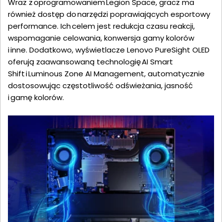
Wraz z oprogramowaniem Legion Space, gracz ma
również dostęp do narzędzi poprawiających esportowy
performance. Ich celem jest redukcja czasu reakcji,
wspomaganie celowania, konwersja gamy kolorów
i inne. Dodatkowo, wyświetlacze Lenovo PureSight OLED
oferują zaawansowaną technologię AI Smart
Shift i Luminous Zone AI Management, automatycznie
dostosowując częstotliwość odświeżania, jasność
i gamę kolorów.