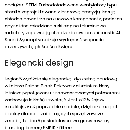
obciążeń STEM. Turbodoładowane wentylatory typu
stealth zaprojektowane z laserową precyzją, kierują
chłodne powietrze na kluczowe komponenty, podczas
gdy solidne miedziane rurki cieplne i aluminiowe
radiatory zapewniają chłodzenie systemu. Acoustic AI
Sound Sync optymalizuje wydajność w oparciu
o rzeczywistą głośność dźwięku.
Elegancki design
Legion 5 wyróżnia się elegancką i dyskretną obudową
w kolorze Eclipse Black. Pokrywa z aluminium klasy
lotniczej w połączeniu z zaawansowanymi polimerami
zachowuje lekkość i trwałość. Jest o 13% lżejszy
i smuklejszy niż poprzednie modele, dzięki czemu jest
idealny dla osób zabierających sprzęt zawsze
ze sobą. Legion 5 posiada laserowo grawerowany
branding, kamerę 5MP IR z filtrem