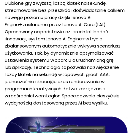
Ulubione gry z wyższą liczbą klatek na sekundę,
streamowanie bez przeszkód i doświadczanie całkiem
nowego poziomu pracy dzięki Lenovo Ai
Engine+ zasilanemu przez Lenovo AI Core (LA1).
Opracowany na podstawie czterech lat badań
i innowacji, system Lenovo AI Engine+ w trybie
zbalansowanym automatycznie wykrywa scenariusz
użytkowania. Tak, by dynamicznie optymalizować
ustawienia systemu w oparciu o uruchamianą grę
lub aplikację. Technologia ta pozwala na zwiększenie
liczby klatek na sekundę w topowych grach AAA,
jednocześnie skracając czas renderowania w
programach kreatywnych. Łatwe zarządzanie
za pośrednictwem Legion Space pozwala cieszyć się
wydajnością dostosowaną przez AI bez wysiłku.