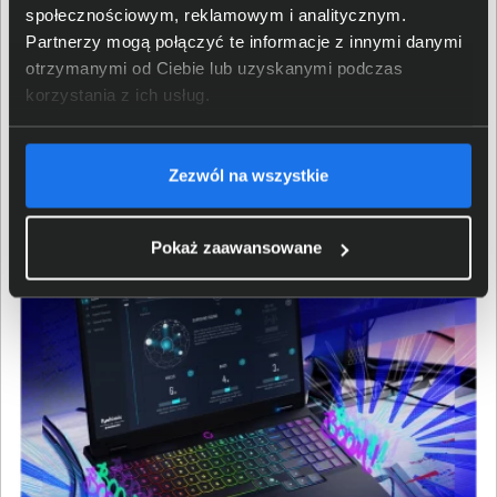
która pozwala podłączyć dwa zestawy słuchawkowe
społecznościowym, reklamowym i analitycznym.
do laptopa. Technologia Nahimic oparta na sztucznej
Partnerzy mogą połączyć te informacje z innymi danymi
inteligencji zapewnia bardziej wciągające,
otrzymanymi od Ciebie lub uzyskanymi podczas
konkurencyjne i spersonalizowane wrażenia z gry.
korzystania z ich usług.
To nie tylko dźwięk to inteligentniejszy, bardziej
angażujący sposób grania.
Zezwól na wszystkie
Pokaż zaawansowane