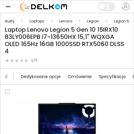
Produkty
Laptopy
Lenovo
Legion
Legion 5
Laptop Lenovo Legion 5 Gen 10 15IRX10
83LY006EPB i7-13650HX 15,1" WQXGA
OLED 165Hz 16GB 1000SSD RTX5060 DLSS
4
0/5
Dedykowane opcje
Omówienie
Specyfikacja