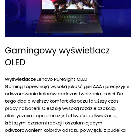
Gamingowy wyświetlacz
OLED
Wyświetlacze Lenovo PureSight OLED
Gaming zapewniają wysoką jakość gier AAA i precyzyjne
odwzorowanie kolorów podczas tworzenia treści. Do
tego dba o większy komfort dla oczu i dłuższy czas
pracy na baterii. Ciesz się wysoką rozdzielczością,
elastycznymi opcjami częstotliwości odświeżania,
krótszymi czasami reakcji i oszałamiającym
odwzorowaniem kolorów od razu po wyjęciu z pudełka.