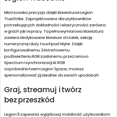
Mistrzowska precyzja dzięki klawiaturze Legion
TrueStrike. Zaprojektowana dla użytkowników
potrzebujących dokładności i elastyczności zarówno
w grach jak i w pracy. Ta pełnowymiarowa klawiatura
zawiera dedykowane klawisze strzałek, sekcję
numeryczną i duży touchpad Mylar. Dzięki
konfigurowalnemu 24strefowemu
podświetleniu RGB zasilanemu przez Lenovo
Spectrum i synchronizacji AI RGB
za pośrednictwem Legion Space, możesz
spersonalizować ją idealnie do swoich upodobań.
Graj, streamuj i twórz
bez przeszkód
Legion 5 zapewnia wyjątkową mobilność użytkownikom