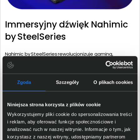
Immersyjny dźwięk Nahimic
by SteelSeries
Nahimic by SteelSeries rewolucjonizuje gaming,
oferując dźwięk 3D napędzany przez AI i inteligentne
profile dźwiękowe zapewniając niespotykaną immersję.
Inteligentny profil AI dostosowuje ustawienia dźwięku
Zgoda
Szczegóły
O plikach cookies
w zależności od Twojej aktywności, od grania
po odtwarzanie multimediów. Zyskaj przewagę
taktyczną dzięki Sound Tracker 2.0, który wizualizuje
Niniejsza strona korzysta z plików cookie
pozycje przeciwników za pomocą wskazówek
dźwiękowych. Dopracuj swój dźwięk
Wykorzystujemy pliki cookie do spersonalizowania treści
za pomocą 10pasmowego equalizera i efektów audio
i reklam, aby oferować funkcje społecznościowe i
Nahimic. Podziel się swoim doświadczeniem
analizować ruch w naszej witrynie. Informacje o tym, jak
dźwiękowym z przyjaciółmi dzięki funkcji Sound Sharing+,
korzystasz z naszej witryny, udostępniamy partnerom