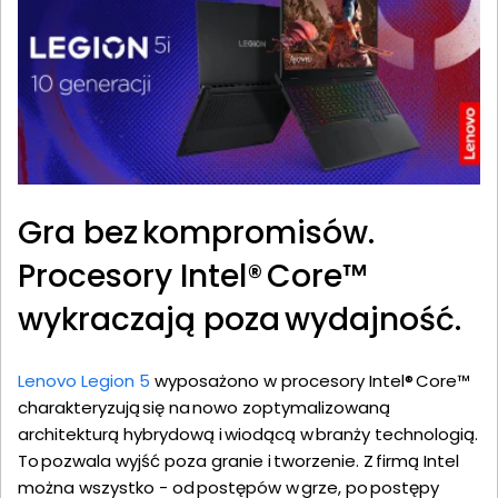
Gra bez kompromisów.
Procesory Intel® Core™
wykraczają poza wydajność.
Lenovo Legion 5
wyposażono w procesory Intel® Core™
charakteryzują się na nowo zoptymalizowaną
architekturą hybrydową i wiodącą w branży technologią.
To pozwala wyjść poza granie i tworzenie. Z firmą Intel
można wszystko - od postępów w grze, po postępy