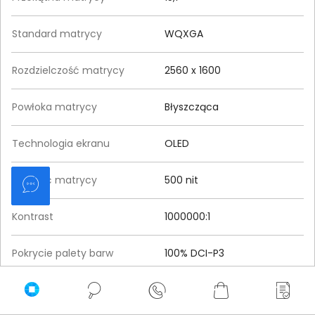
Standard matrycy
WQXGA
Rozdzielczość matrycy
2560 x 1600
Powłoka matrycy
Błyszcząca
Technologia ekranu
OLED
Jasność matrycy
500 nit
Kontrast
1000000:1
Pokrycie palety barw
100% DCI-P3
Obsługiwany standard HDR
HDR True Black 600