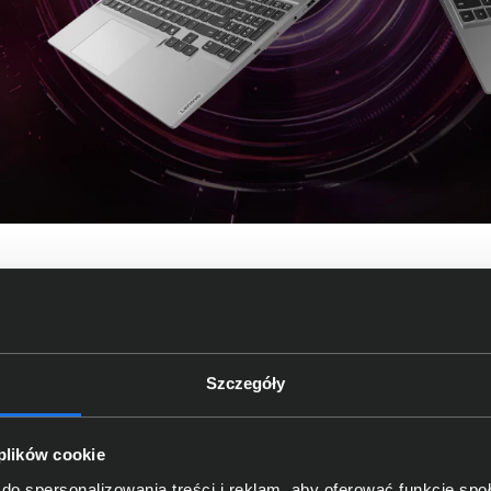
 15AHP10
awdziwe granie
Szczegóły
rzony dla graczy, którzy chcą wejść na wyższy poziom. Wy
A® GeForce RTX™ serii 50, zapewnia płynną rozgrywkę i realisty
 plików cookie
łączy moc obliczeniową z inteligentnym zarządzaniem wydajnoś
do spersonalizowania treści i reklam, aby oferować funkcje sp