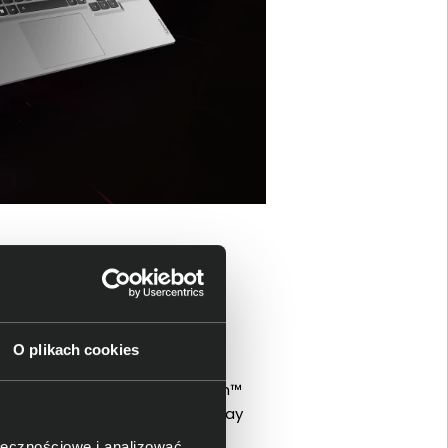
O plikach cookies
posażony w procesory AMD Ryzen™
czne efekty dzięki technologii ray
cią.
ołecznościowe i analizować