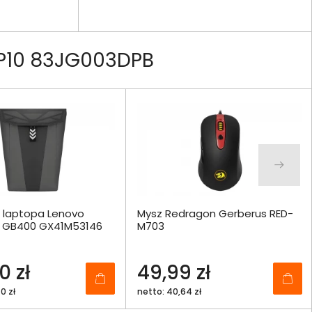
HP10 83JG003DPB
o laptopa Lenovo
Mysz Redragon Gerberus RED-
6" GB400 GX41M53146
M703
0 zł
49,99 zł
0 zł
netto: 40,64 zł