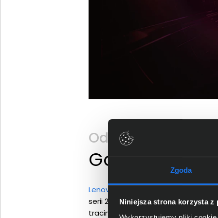
Odkryj Lenovo LOQ
Gotowy na pr
Zgoda
Lenovo LOQ 15AHP10
to laptop stwo
serii 200 oraz karty graficzne NVIDI
Niniejsza strona korzysta z
tracing i DLSS 4. To sprzęt, który 
Wykorzystujemy pliki cookie 