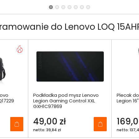
gramowanie do Lenovo LOQ 15A
novo
Podkładka pod mysz Lenovo
Plecak d
Q17229
Legion Gaming Control XXL
Legion 1
GXH1C97869
49,00 zł
169,0
netto: 39,84 zł
netto: 137,4