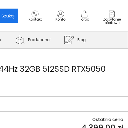
Szukaj
Kontakt
Konto
Torba
Zapytanie
ofertowe
e
Producenci
Blog
144Hz 32GB 512SSD RTX5050
Ostatnia cena
4 399,00 zł