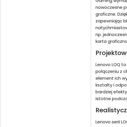
Gaming wymaga
nowoczesne po
graficzne. Dzi
zapewniając bł
natychmiastow
np. jednoczesn
karta graficzn
Projektow
Lenovo LOQ to 
połączeniu z c
element ich wy
kształty i odp
bardziej efekt
istotne podcz
Realistyc
Lenovo serii L