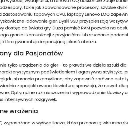
 wysokiej wydajności, a Lenovo LOQ doskonale zdaje sobie
dzespoły, takie jak zaawansowane procesory, szybkie dysk
ęki zastosowaniu topowych CPU, laptopy Lenovo LOQ zapewniają
yskawiczne ładowanie gier. Dyski SSD przyspieszają wczyty
y dostęp do świata gry. Duża pamięć RAM pozwala na obsłu
ego grania i komunikacji z przyjaciółmi lub słuchania po
a, która gwarantuje imponującą jakość obrazu.
any dla Pasjonatów
nie tylko urządzenia do gier - to prawdziwe dzieła sztuki dla
harakterystycznym podświetleniem i agresywną stylistyką, p
glądu starannie przemyślano, aby zapewnić zarówno estetyc
owiednio zaprojektowana klawiatura sprawiają, że nawet dług
ywne. Optymalne rozmieszczenie i wyprowadzenie klawiszy umo
as intensywnych rozgrywek.
zne wrażenia
OQ wyposażono w wyświetlacze, które przenoszą wirtualne ś