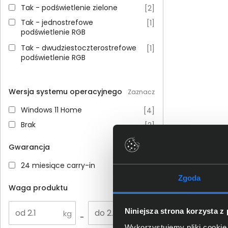
Tak - podświetlenie zielone
Tak - podświetlenie zielone
[
2
]
Tak - jednostrefowe podświetlenie RGB
Tak - jednostrefowe
[
1
]
podświetlenie RGB
Tak - dwudziestoczterostrefowe podświetlenie RGB
Tak - dwudziestoczterostrefowe
[
1
]
podświetlenie RGB
Wersja systemu operacyjnego
Zaznacz
Windows 11 Home
Windows 11 Home
[
4
]
Brak
Brak
[
2
]
Gwarancja
Zaznacz
24 miesiące carry-in
24 miesiące carry-in
[
6
]
Zgoda
Waga produktu
Niniejsza strona korzysta z
-
Wykorzystujemy pliki cookie 