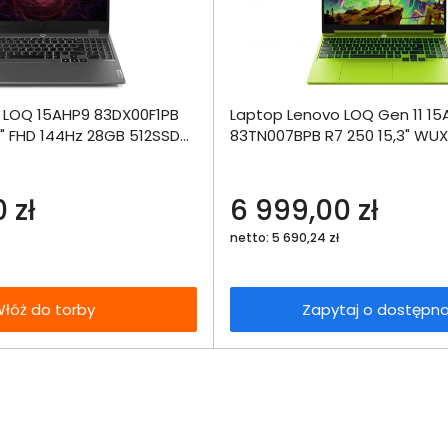
Dodaj do porównania
Dodaj do por
 LOQ 15AHP9 83DX00F1PB
Laptop Lenovo LOQ Gen 11 15
Omówienie
Omówien
Włóż do 
" FHD 144Hz 28GB 512SSD
83TN007BPB R7 250 15,3" WU
torby
16GB 512SSD RTX5070 DLSS 4 
Specyfikacja techniczna
Specyfikacja t
 zł
6 999,00 zł
netto: 5 690,24 zł
łóż do torby
Zapytaj o dostępn