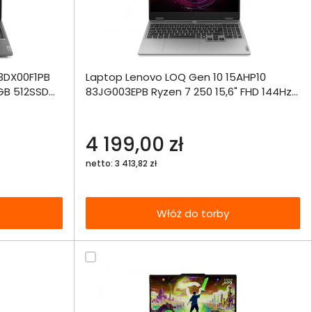
ównania
3DX00F1PB
Laptop Lenovo LOQ Gen 10 15AHP10
ie
Włóż do 
GB 512SSD
83JG003EPB Ryzen 7 250 15,6" FHD 144Hz
torby
16GB 512SSD RTX5050 DLSS 4 W11
echniczna
4 199,00 zł
netto: 3 413,82 zł
Włóż do torby