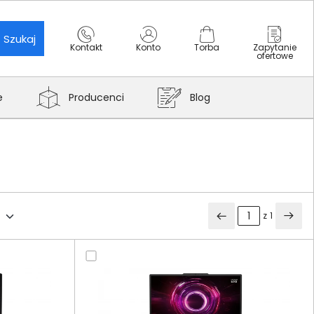
Szukaj
Kontakt
Konto
Torba
Zapytanie
ofertowe
e
Producenci
Blog
z
1