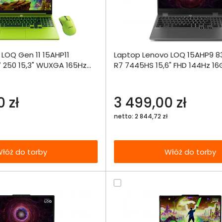
Dodaj do porównania
Dodaj do por
LOQ Gen 11 15AHP11
Laptop Lenovo LOQ 15AHP9 8
Omówienie
Omówien
Włóż do 
 250 15,3" WUXGA 165Hz
R7 7445HS 15,6" FHD 144Hz 16
torby
TX5050 DLSS 4 W11 + Mysz
RTX3050
Specyfikacja techniczna
Specyfikacja t
 zestawie
 zł
3 499,00 zł
netto: 2 844,72 zł
łóż do torby
Włóż do torby