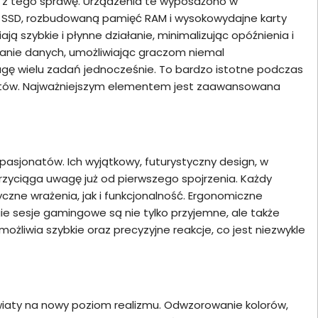
 z tego sprawę. Urządzenia te wyposażono w
i SSD, rozbudowaną pamięć RAM i wysokowydajne karty
 szybkie i płynne działanie, minimalizując opóźnienia i
wanie danych, umożliwiając graczom niemal
gę wielu zadań jednocześnie. To bardzo istotne podczas
dcastów. Najważniejszym elementem jest zaawansowana
 pasjonatów. Ich wyjątkowy, futurystyczny design, w
rzyciąga uwagę już od pierwszego spojrzenia. Każdy
zne wrażenia, jak i funkcjonalność. Ergonomiczne
ie sesje gamingowe są nie tylko przyjemne, ale także
żliwia szybkie oraz precyzyjne reakcje, co jest niezwykle
wiaty na nowy poziom realizmu. Odwzorowanie kolorów,