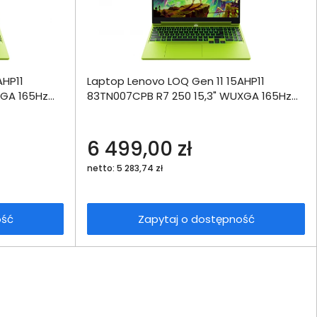
ównania
AHP11
Laptop Lenovo LOQ Gen 11 15AHP11
ie
Zapytaj o
XGA 165Hz
83TN007CPB R7 250 15,3" WUXGA 165Hz
dostępność
W11
16GB 512SSD RTX5060 DLSS 4 W11
echniczna
6 499,00 zł
netto: 5 283,74 zł
ość
Zapytaj o dostępność