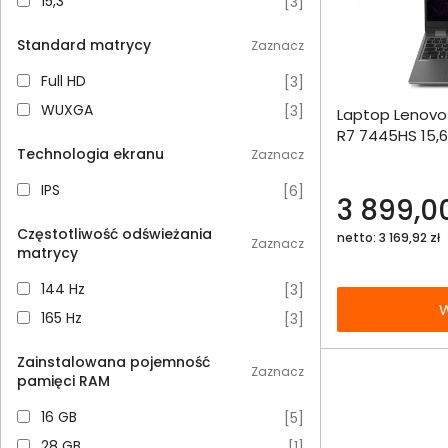
15,3''
15,3''
[
3
]
Standard matrycy
Zaznacz
Full HD
Full HD
[
3
]
Dodaj do porównania
WUXGA
WUXGA
[
3
]
Laptop Lenovo
Omówienie
R7 7445HS 15,6
Technologia ekranu
RTX3050
Zaznacz
Specyfikacja techniczna
IPS
IPS
[
6
]
3 899,00
Częstotliwość odświeżania
netto: 3 169,92 zł
Zaznacz
matrycy
144 Hz
144 Hz
[
3
]
W
165 Hz
165 Hz
[
3
]
Zainstalowana pojemność
Zaznacz
pamięci RAM
16 GB
16 GB
[
5
]
28 GB
28 GB
[
1
]