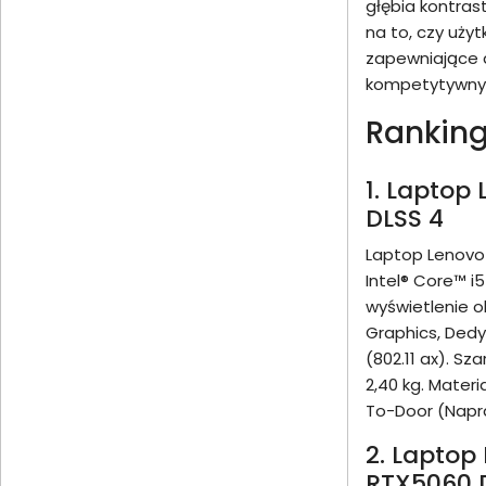
głębia kontras
na to, czy uży
zapewniające d
kompetytywnyc
Ranking
1. Laptop
DLSS 4
Laptop Lenovo
Intel® Core™ i
wyświetlenie o
Graphics, Ded
(802.11 ax). S
2,40 kg. Mater
To-Door (Napra
2. Laptop
RTX5060 D