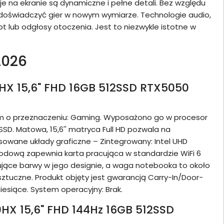
je na ekranie są dynamiczne i pełne detali. Bez względu
li doświadczyć gier w nowym wymiarze. Technologie audio,
 lub odgłosy otoczenia. Jest to niezwykle istotne w
2026
0HX 15,6" FHD 16GB 512SSD RTX5050
em o przeznaczeniu: Gaming. Wyposażono go w procesor
SD. Matowa, 15,6'' matryca Full HD pozwala na
osowane układy graficzne – Zintegrowany: Intel UHD
dową zapewnia karta pracująca w standardzie WiFi 6
nujące barwy w jego designie, a waga notebooka to około
sztuczne. Produkt objęty jest gwarancją Carry-In/Door-
esiące. System operacyjny: Brak.
HX 15,6" FHD 144Hz 16GB 512SSD