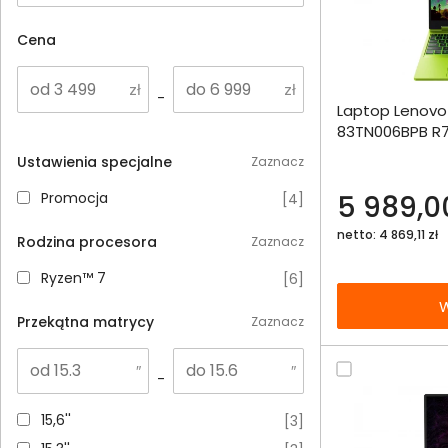
Cena
Dodaj do porównania
-
Laptop Lenovo 
Omówienie
83TN006BPB R7
16GB 512SSD R
Specyfikacja techniczna
Ustawienia specjalne
Zaznacz
Legion M220 w
Promocja
5 989,00
Promocja
[
4
]
netto: 4 869,11 zł
Rodzina procesora
Zaznacz
Ryzen™ 7
Ryzen™ 7
[
6
]
W
Przekątna matrycy
Zaznacz
-
15,6''
15,6''
[
3
]