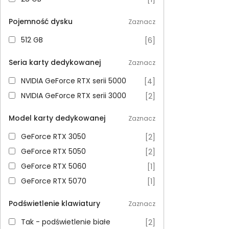
Pojemność dysku
Zaznacz
512 GB
512 GB
[
6
]
Seria karty dedykowanej
Zaznacz
NVIDIA GeForce RTX serii 5000
NVIDIA GeForce RTX serii 5000
[
4
]
NVIDIA GeForce RTX serii 3000
NVIDIA GeForce RTX serii 3000
[
2
]
Model karty dedykowanej
Zaznacz
GeForce RTX 3050
GeForce RTX 3050
[
2
]
GeForce RTX 5050
GeForce RTX 5050
[
2
]
GeForce RTX 5060
GeForce RTX 5060
[
1
]
GeForce RTX 5070
GeForce RTX 5070
[
1
]
Podświetlenie klawiatury
Zaznacz
Tak - podświetlenie białe
Tak - podświetlenie białe
[
2
]