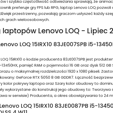
tów i szybka częstotliwość odświeżania sprawiają, że animac
tkownik preferuje gry FPS lub RPG, laptop Lenovo LOQ pozwo
źwięk przestrzenny, pozwalają graczom usłyszeć każdy szept
h grach wieloosobowych.
 laptopów Lenovo LOQ - Lipiec 
 Lenovo LOQ 15IRX10 83JE007SPB i5-1345
 LOQ 15IRX10 o kodzie producenta 83JE007SPB jest produkt
5-13450HX, pamięć RAM o pojemności 16 GB oraz dysk 512 GB S
brazu o maksymalnej rozdzielczości 1920 x 1080 pikseli. Zast
ykowany: GeForce RTX 5050 8 GB GDDR7. Łączność bezprzewo
zary kolor pokrywy laptopa oraz Szary kolor obudowy to domi
iały wykorzystane do konstrukcji jego obudowy to: Tworzywa 
wa w serwisie) Producenta, a okres obowiązywania to 24 mi
 Lenovo LOQ 15IRX10 83JE0087PB i5-13450
LSS 4 W11