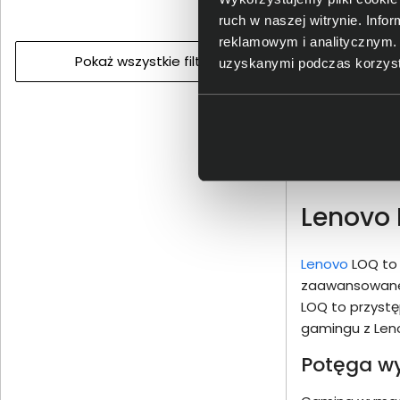
ruch w naszej witrynie. Inf
reklamowym i analitycznym. 
Pokaż wszystkie filtry
uzyskanymi podczas korzysta
Pokaż
Lenovo 
Lenovo
LOQ to 
zaawansowane t
LOQ to przystę
gamingu z Lenov
Potęga wy