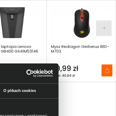
o laptopa Lenovo
Mysz Redragon Gerberus RED-
6" GB400 GX41M53146
M703
0 zł
49,99 zł
0 zł
netto: 40,64 zł
O plikach cookies
ołecznościowe i analizować