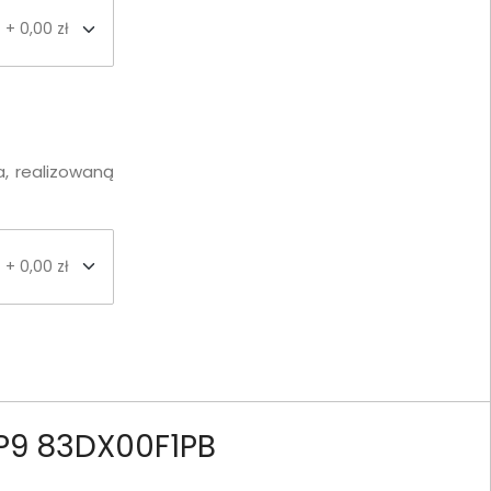
+ 0,00 zł
, realizowaną
+ 0,00 zł
P9 83DX00F1PB