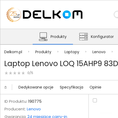
Produkty
Konfigurator
Delkom.pl
Produkty
Laptopy
Lenovo
Laptop Lenovo LOQ 15AHP9 83D
0/5
Dedykowane opcje
Specyfikacja
Opinie
ID Produktu:
190775
Producent:
Lenovo
Gwarancja:
24 miesiące carry-in