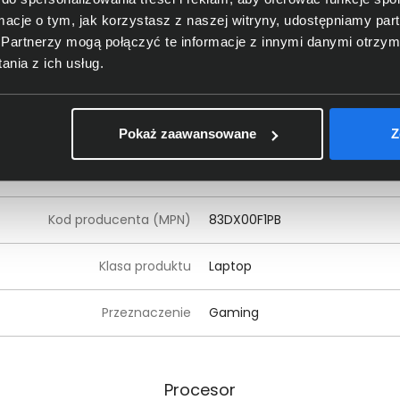
ormacje o tym, jak korzystasz z naszej witryny, udostępniamy p
Producent
Lenovo
Partnerzy mogą połączyć te informacje z innymi danymi otrzym
nia z ich usług.
Rodzina produktu
LOQ
Seria produktu
LOQ 15
Pokaż zaawansowane
Z
Model produktu
LOQ 15AHP9
Kod producenta (MPN)
83DX00F1PB
Klasa produktu
Laptop
Przeznaczenie
Gaming
Procesor