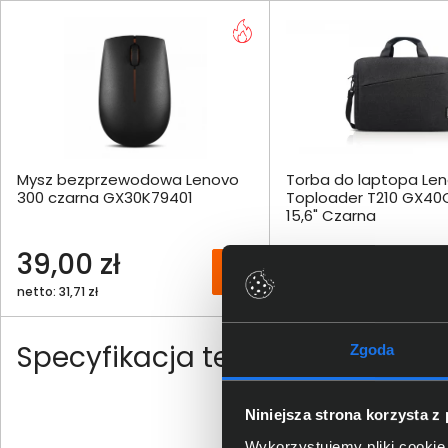
Mysz bezprzewodowa Lenovo
Torba do laptopa Le
300 czarna GX30K79401
Toploader T210 GX40
15,6" Czarna
39,00 zł
49,00 zł
netto: 31,71 zł
netto: 39,84 zł
Specyfikacja techniczna Leno
Zgoda
Niniejsza strona korzysta z
Wykorzystujemy pliki cookie 