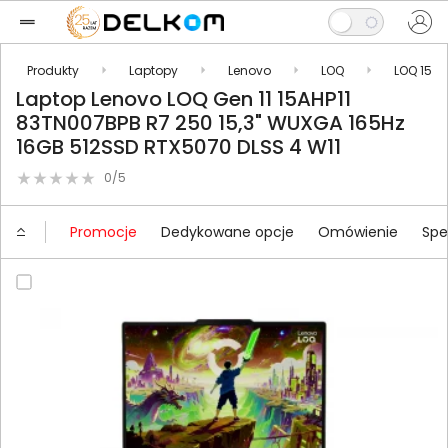
Produkty
Laptopy
Lenovo
LOQ
LOQ 15
Laptop Lenovo LOQ Gen 11 15AHP11
83TN007BPB R7 250 15,3" WUXGA 165Hz
16GB 512SSD RTX5070 DLSS 4 W11
0/5
Promocje
Dedykowane opcje
Omówienie
Spe