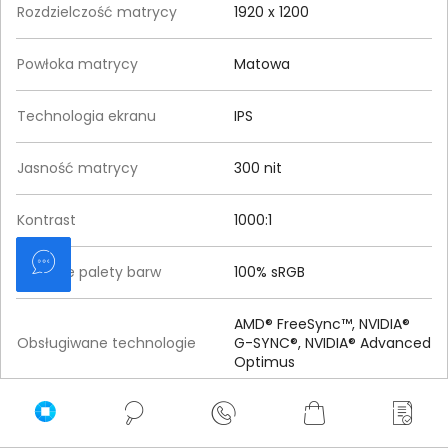
Rozdzielczość matrycy
1920 x 1200
Powłoka matrycy
Matowa
Technologia ekranu
IPS
Jasność matrycy
300 nit
Kontrast
1000:1
Pokrycie palety barw
100% sRGB
AMD® FreeSync™, NVIDIA®
Obsługiwane technologie
G-SYNC®, NVIDIA® Advanced
Optimus
Częstotliwość odświeżania
165 Hz
matrycy