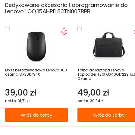
Dedykowane akcesoria i oprogramowanie do
Lenovo LOQ 15AHP11 83TN007BPB
Mysz bezprzewodowa Lenovo 300
Torba do laptopa Lenovo
czarna GX30K79401
Toploader T210 GX40Q17229 15,
Czarna
39,00 zł
49,00 zł
netto: 31,71 zł
netto: 39,84 zł
Włóż do torby
Włóż do torby