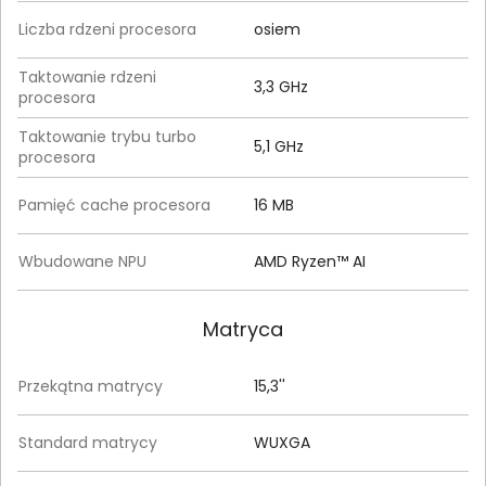
Liczba rdzeni procesora
osiem
Taktowanie rdzeni
3,3 GHz
procesora
Taktowanie trybu turbo
5,1 GHz
procesora
Pamięć cache procesora
16 MB
Wbudowane NPU
AMD Ryzen™ AI
Matryca
Przekątna matrycy
15,3''
Standard matrycy
WUXGA