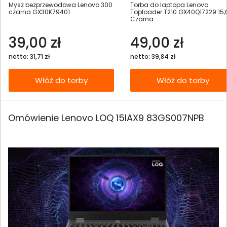
Mysz bezprzewodowa Lenovo 300
Torba do laptopa Lenovo
czarna GX30K79401
Toploader T210 GX40Q17229 15,
Czarna
39,00 zł
49,00 zł
netto: 31,71 zł
netto: 39,84 zł
Włóż do torby
Włóż do torby
Omówienie Lenovo LOQ 15IAX9 83GS007NPB