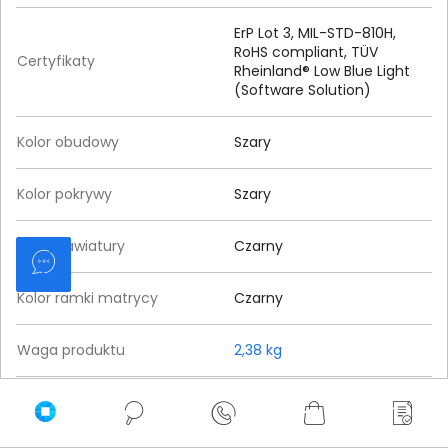
ErP Lot 3, MIL-STD-810H,
RoHS compliant, TÜV
Certyfikaty
Rheinland® Low Blue Light
(Software Solution)
Kolor obudowy
Szary
Kolor pokrywy
Szary
Kolor klawiatury
Czarny
Kolor ramki matrycy
Czarny
Waga produktu
2,38 kg
Wysokość (mm)
24