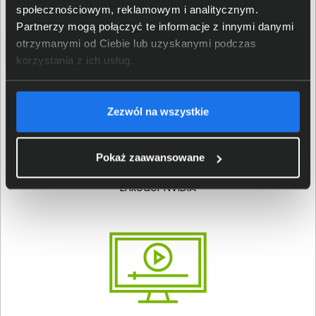
Platforma NVIDIA Reflex o niskich opóźnieniach
społecznościowym, reklamowym i analitycznym.
Partnerzy mogą połączyć te informacje z innymi danymi
otrzymanymi od Ciebie lub uzyskanymi podczas
korzystania z ich usług.
Zezwól na wszystkie
Pokaż zaawansowane
Stworzone z myślą o strumieniowaniu
Enkoder NVIDIA