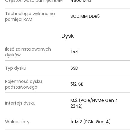
Częstotliwość pamięci RAM
4800 MHz
Technologia wykonania
SODIMM DDR5
pamięci RAM
Dysk
Ilość zainstalowanych
1 szt
dysków
Typ dysku
SSD
Pojemność dysku
512 GB
podstawowego
M.2 (PCIe/NVMe Gen 4
Interfejs dysku
2242)
Wolne sloty
1x M.2 (PCIe Gen 4)