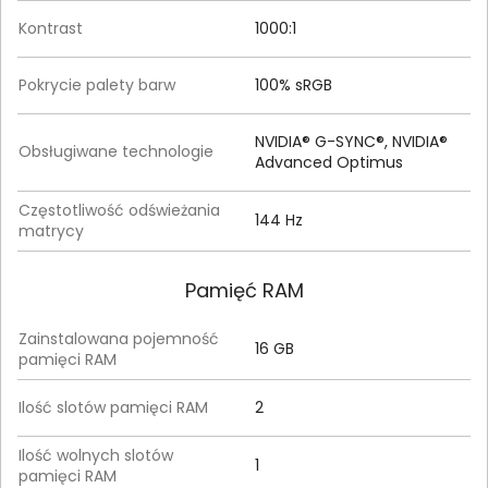
Kontrast
1000:1
Pokrycie palety barw
100% sRGB
NVIDIA® G-SYNC®, NVIDIA®
Obsługiwane technologie
Advanced Optimus
Częstotliwość odświeżania
144 Hz
matrycy
Pamięć RAM
Zainstalowana pojemność
16 GB
pamięci RAM
Ilość slotów pamięci RAM
2
Ilość wolnych slotów
1
pamięci RAM