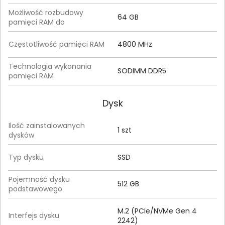
Możliwość rozbudowy
64 GB
pamięci RAM do
Częstotliwość pamięci RAM
4800 MHz
Technologia wykonania
SODIMM DDR5
pamięci RAM
Dysk
Ilość zainstalowanych
1 szt
dysków
Typ dysku
SSD
Pojemność dysku
512 GB
podstawowego
M.2 (PCIe/NVMe Gen 4
Interfejs dysku
2242)