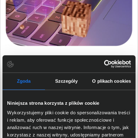
Mobilność, która nadąża za
Tobą
Zgoda
Szczegóły
O plikach cookies
Technologia Smart Battery wspiera długą żywotność
baterii, a Rapid Charge Pro umożliwia szybkie ładowanie
Niniejsza strona korzysta z plików cookie
do 50% w mniej niż 30 minut. Złącze USB-C 140W
zapewnia wygodę w podróży, pozwalając na płynne
Wykorzystujemy pliki cookie do spersonalizowania treści
przejście między nauką, pracą i rozgrywką.
i reklam, aby oferować funkcje społecznościowe i
analizować ruch w naszej witrynie. Informacje o tym, jak
korzystasz z naszej witryny, udostępniamy partnerom