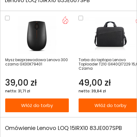
Lenovo LOQ 15IRX10 83JE007SPB
Mysz bezprzewodowa Lenovo 300
Torba do laptopa Lenovo
czarna GX30K79401
Toploader T210 GX40Q17229 15,
Czarna
39,00 zł
49,00 zł
netto: 31,71 zł
netto: 39,84 zł
Włóż do torby
Włóż do torby
Omówienie Lenovo LOQ 15IRX10 83JE007SPB