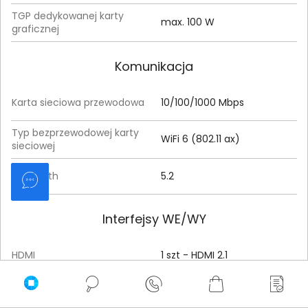
TGP dedykowanej karty
max. 100 W
graficznej
Komunikacja
Karta sieciowa przewodowa
10/100/1000 Mbps
Typ bezprzewodowej karty
WiFi 6 (802.11 ax)
sieciowej
Bluetooth
5.2
Interfejsy WE/WY
HDMI
1 szt - HDMI 2.1
USB 3.2 Gen 1 (5 Gbps)
3 szt