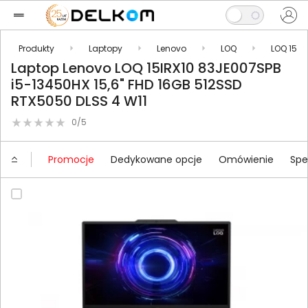
Produkty
Laptopy
Lenovo
LOQ
LOQ 15
Laptop Lenovo LOQ 15IRX10 83JE007SPB
i5-13450HX 15,6" FHD 16GB 512SSD
RTX5050 DLSS 4 W11
0/5
Promocje
Dedykowane opcje
Omówienie
Spe