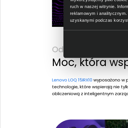
ruch w naszej witrynie. Inf
reklamowym i analitycznym. 
uzyskanymi podczas korzysta
Odkryj Lenovo LOQ 
Moc, która ws
Lenovo LOQ 15IRX10
wyposażono w pr
technologie, które wspierają nie tyl
obliczeniową z inteligentnym zarzą