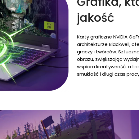
Grafika, kt
jakość
Karty graficzne NVIDIA GeF
architekturze Blackwell, o
graczy i twórców. Sztuczn
obrazu, zwiększając wydajn
wspiera kreatywność, a t
smukłość i długi czas pracy