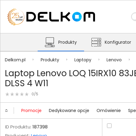
Produkty
Konfigurator
Delkom.pl
Produkty
Laptopy
Lenovo
Laptop Lenovo LOQ 15IRX10 83J
DLSS 4 W11
0/5
Promocje
Dedykowane opcje
Omówienie
Spe
ID Produktu:
187398
Producent:
Lenovo