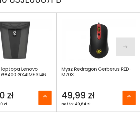
o laptopa Lenovo
Mysz Redragon Gerberus RED-
6" GB400 GX41M53146
M703
0 zł
49,99 zł
0 zł
netto: 40,64 zł