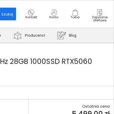
Szukaj
Kontakt
Konto
Torba
Zapytanie
ofertowe
e
Producenci
Blog
44Hz 28GB 1000SSD RTX5060
Ostatnia cena
5 499,00 zł