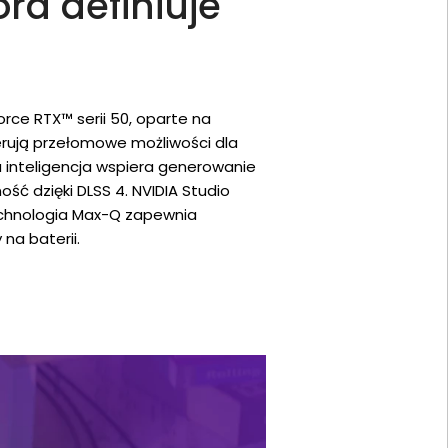
óra definiuje
orce RTX™ serii 50, oparte na
ferują przełomowe możliwości dla
a inteligencja wspiera generowanie
ość dzięki DLSS 4. NVIDIA Studio
echnologia Max-Q zapewnia
 na baterii.