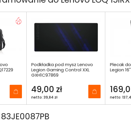
novo
Podkładka pod mysz Lenovo
Plecak d
Q17229
Legion Gaming Control XXL
Legion 1
GXH1C97869
49,00 zł
169,0
netto: 39,84 zł
netto: 137,4
 83JE0087PB