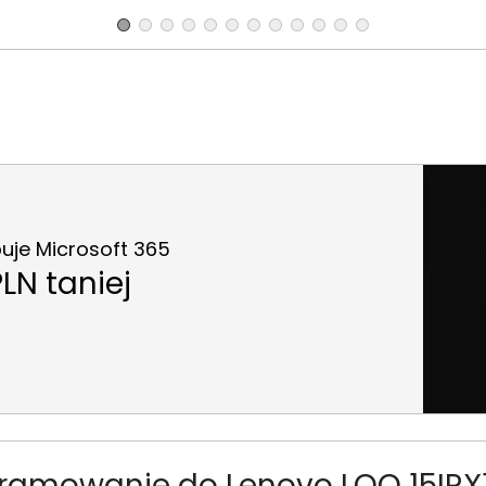
uje Microsoft 365
LN taniej
ramowanie do Lenovo LOQ 15IRX