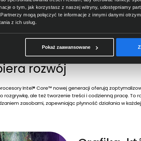
ormacje o tym, jak korzystasz z naszej witryny, udostępniamy p
Partnerzy mogą połączyć te informacje z innymi danymi otrzym
nia z ich usług.
Pokaż zaawansowane
Z
15IRX10
piera rozwój
ocesory Intel® Core™ nowej generacji oferują zoptymalizo
ko rozgrywkę, ale też tworzenie treści i codzienną pracę. To 
dzaniem zasobami, zapewniając płynność działania w każdej 