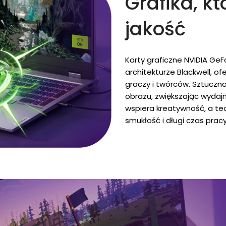
Grafika, kt
jakość
Karty graficzne NVIDIA GeF
architekturze Blackwell, o
graczy i twórców. Sztuczn
obrazu, zwiększając wydajn
wspiera kreatywność, a t
smukłość i długi czas pracy