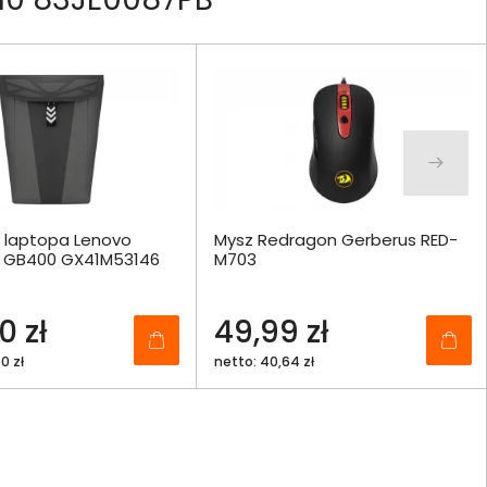
o laptopa Lenovo
Mysz Redragon Gerberus RED-
6" GB400 GX41M53146
M703
0 zł
49,99 zł
0 zł
netto: 40,64 zł