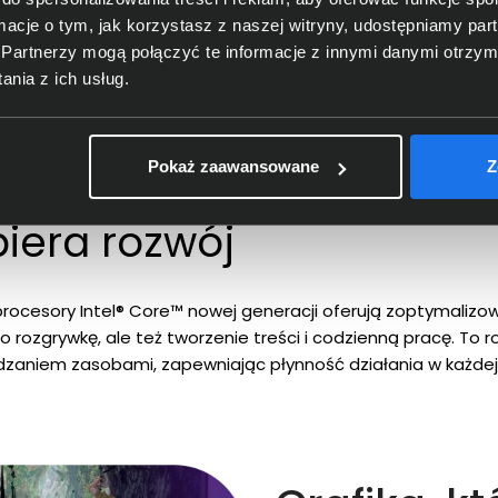
ormacje o tym, jak korzystasz z naszej witryny, udostępniamy p
Partnerzy mogą połączyć te informacje z innymi danymi otrzym
nia z ich usług.
Pokaż zaawansowane
Z
15IRX10
piera rozwój
ocesory Intel® Core™ nowej generacji oferują zoptymalizo
ko rozgrywkę, ale też tworzenie treści i codzienną pracę. To 
dzaniem zasobami, zapewniając płynność działania w każdej 