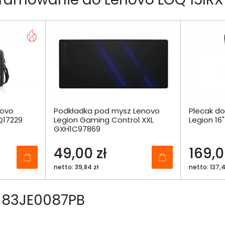
novo
Podkładka pod mysz Lenovo
Plecak d
Q17229
Legion Gaming Control XXL
Legion 1
GXH1C97869
49,00 zł
169,0
netto: 39,84 zł
netto: 137,4
 83JE0087PB