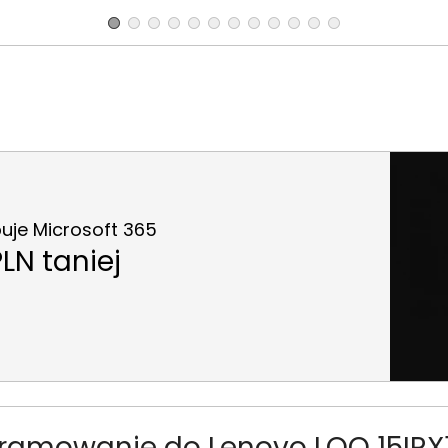
uje Microsoft 365
LN taniej
ramowanie do Lenovo LOQ 15IRX