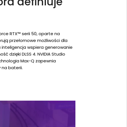
óra definiuje
orce RTX™ serii 50, oparte na
ferują przełomowe możliwości dla
a inteligencja wspiera generowanie
ość dzięki DLSS 4. NVIDIA Studio
echnologia Max-Q zapewnia
 na baterii.