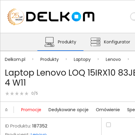
Produkty
Konfigurator
Delkom.pl
Produkty
Laptopy
Lenovo
Laptop Lenovo LOQ 15IRX10 83J
4 W11
0/5
Promocje
Dedykowane opcje
Omówienie
Spe
ID Produktu:
187352
Producent:
Lenovo