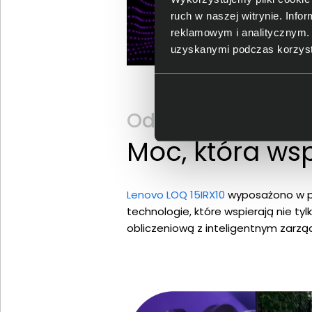
ruch w naszej witrynie. Inf
reklamowym i analitycznym. 
uzyskanymi podczas korzysta
Odkryj Lenovo LOQ 
Moc, która ws
Lenovo LOQ 15IRX10
wyposażono w pr
technologie, które wspierają nie tyl
obliczeniową z inteligentnym zarzą