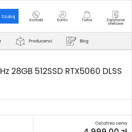
Szukaj
Kontakt
Konto
Torba
Zapytanie
ofertowe
e
Producenci
Blog
44Hz 28GB 512SSD RTX5060 DLSS
Ostatnia cena
4 999,00 zł