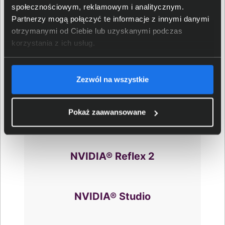
społecznościowym, reklamowym i analitycznym.
Partnerzy mogą połączyć te informacje z innymi danymi
otrzymanymi od Ciebie lub uzyskanymi podczas
korzystania z ich usług.
NVIDIA® DLSS 4
Zezwól na wszystkie
Pokaż zaawansowane
Ray Tracing
NVIDIA® Reflex 2
NVIDIA® Studio