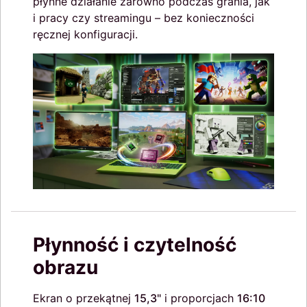
płynne działanie zarówno podczas grania, jak
i pracy czy streamingu – bez konieczności
ręcznej konfiguracji.
Płynność i czytelność
obrazu
Ekran o przekątnej
15,3"
i proporcjach
16:10