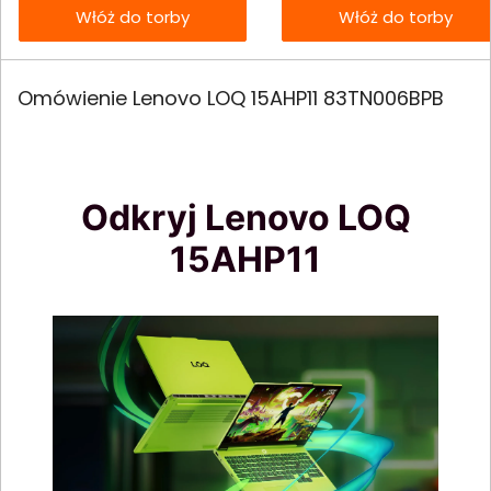
Włóż do torby
Włóż do torby
Omówienie Lenovo LOQ 15AHP11 83TN006BPB
Odkryj Lenovo LOQ
15AHP11