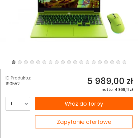
ID Produktu:
5 989,00 zł
190552
netto: 4 869,11 zł
__B2C.PRODUCT.QUANTITY
Włóż do torby
__B2C.PRODUCT.QUANTITY
Zapytanie ofertowe