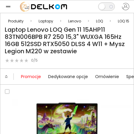
Produkty
Laptopy
Lenovo
LOQ
LOQ 15
Laptop Lenovo LOQ Gen 11 15AHP11
83TN006BPB R7 250 15,3" WUXGA 165Hz
16GB 512SSD RTX5050 DLSS 4 W11 + Mysz
Legion M220 w zestawie
0/5
Promocje
Dedykowane opcje
Omówienie
Spe