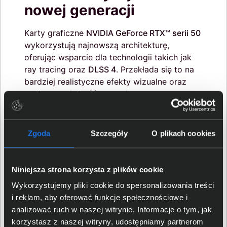
nowej generacji
Karty graficzne
NVIDIA GeForce RTX™ serii 50
wykorzystują najnowszą architekturę,
oferując wsparcie dla technologii takich jak
ray tracing oraz
DLSS 4
. Przekłada się to na
bardziej realistyczne efekty wizualne oraz
wyższą wydajność w grach.
Dodatkowe rozwiązania, takie jak
NVIDIA
Reflex
czy narzędzia z pakietu
NVIDIA Studio
,
poprawiają responsywność oraz rozszerzają
Zgoda
Szczegóły
O plikach cookies
możliwości laptopa o zastosowania
kreatywne i streamingowe.
Niniejsza strona korzysta z plików cookie
Wykorzystujemy pliki cookie do spersonalizowania treści
i reklam, aby oferować funkcje społecznościowe i
analizować ruch w naszej witrynie. Informacje o tym, jak
korzystasz z naszej witryny, udostępniamy partnerom