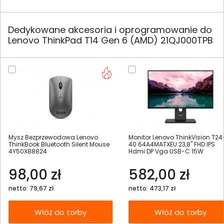
Dedykowane akcesoria i oprogramowanie do
Lenovo ThinkPad T14 Gen 6 (AMD) 21QJ000TPB
Mysz Bezprzewodowa Lenovo
Monitor Lenovo ThinkVision T24
ThinkBook Bluetooth Silent Mouse
40 64A4MATXEU 23,8" FHD IPS
4Y50X88824
Hdmi DP Vga USB-C 15W
98,00 zł
582,00 zł
netto: 79,67 zł
netto: 473,17 zł
Włóż do torby
Włóż do torby