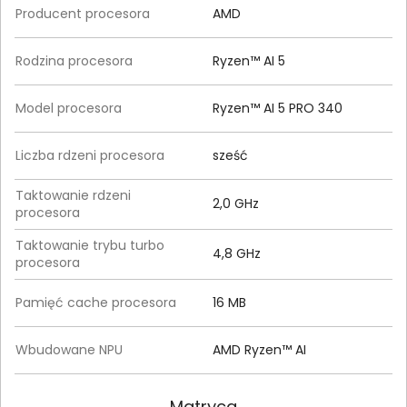
Producent procesora
AMD
Rodzina procesora
Ryzen™ AI 5
Model procesora
Ryzen™ AI 5 PRO 340
Liczba rdzeni procesora
sześć
Taktowanie rdzeni
2,0 GHz
procesora
Taktowanie trybu turbo
4,8 GHz
procesora
Pamięć cache procesora
16 MB
Wbudowane NPU
AMD Ryzen™ AI
Matryca