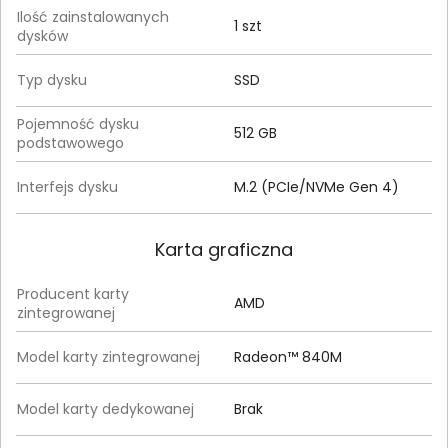
Ilość zainstalowanych
1 szt
dysków
Typ dysku
SSD
Pojemność dysku
512 GB
podstawowego
Interfejs dysku
M.2 (PCIe/NVMe Gen 4)
Karta graficzna
Producent karty
AMD
zintegrowanej
Model karty zintegrowanej
Radeon™ 840M
Model karty dedykowanej
Brak