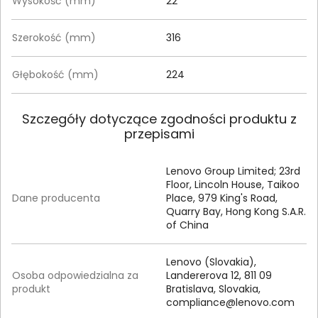
Wysokość (mm)
22
Szerokość (mm)
316
Głębokość (mm)
224
Szczegóły dotyczące zgodności produktu z
przepisami
Lenovo Group Limited; 23rd
Floor, Lincoln House, Taikoo
Dane producenta
Place, 979 King's Road,
Quarry Bay, Hong Kong S.A.R.
of China
Lenovo (Slovakia),
Osoba odpowiedzialna za
Landererova 12, 811 09
produkt
Bratislava, Slovakia,
compliance@lenovo.com