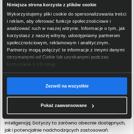
Niniejsza strona korzysta z plików cookie
Codzienne i niecodzienne
Wykorzystujemy pliki cookie do spersonalizowania treści
i reklam, aby oferować funkcje społecznościowe i
zastosowania
analizować ruch w naszej witrynie. Informacje o tym, jak
korzystasz z naszej witryny, udostępniamy partnerom
społecznościowym, reklamowym i analitycznym.
Funkcje Windows Studio Effects, opierające się na
Partnerzy mogą połączyć te informacje z innymi danymi
sztucznej inteligencji, pozwolą na cieszenie się
otrzymanymi od Ciebie lub uzyskanymi podczas
ulepszonymi efektami wizualnymi. Podobne rozwiązania
korzystania z ich usług.
mogą również służyć wzmocnieniu stopnia ochrony
prywatnych danych użytkowników komputerów. SI
pozytywnie wpłynie na takie czynności jak
Zezwól na wszystkie
automatyczne obracanie/przybliżanie obrazu w trakcie
wideokonferencji lub aplikowanie wysokiej jakości
rozmyć tła. AMD Ryzen™ AI oferuje rozwiązanie, dzięki
Pokaż zaawansowane
któremu użytkownicy mogą przygotować się na
aplikacje i obciążenia związane ze sztuczną
inteligencją. Dotyczy to zarówno obecnie dostępnych,
jak i potencjalnie nadchodzących zastosowań.