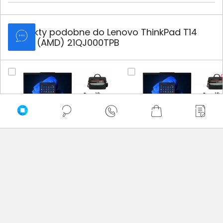
Produkty podobne do Lenovo ThinkPad T14
Gen 6 (AMD) 21QJ000TPB
Laptop Lenovo ThinkPad T14 Gen 6
Laptop Lenovo ThinkPad T14 Ge
21QC002YPB Ultra 5 225U 14"
21QC005PPB Ultra 7 255U 14"
WUXGA 16GB 512SSD Int W11Pro
WUXGA 32GB 1000SSD Int W11Pr
6 299,00 zł
8 699,00 zł
netto: 5 121,14 zł
netto: 7 072,36 zł
Włóż do torby
Włóż do torby