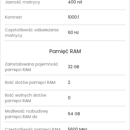
Jasność matrycy
400 nit
Kontrast
1000:1
Częstotliwość odświeżania
60 Hz
matrycy
Pamięć RAM
Zainstalowana pojemność
32 GB
pamięci RAM
Ilość slotów pamięci RAM
2
Ilość wolnych slotów
0
pamięci RAM
Możliwość rozbudowy
64 GB
pamięci RAM do
Częstotliwość pamięci RAM
5600 MHz