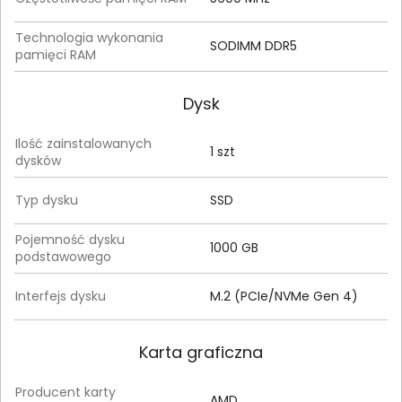
Technologia wykonania
SODIMM DDR5
pamięci RAM
Dysk
Ilość zainstalowanych
1 szt
dysków
Typ dysku
SSD
Pojemność dysku
1000 GB
podstawowego
Interfejs dysku
M.2 (PCIe/NVMe Gen 4)
Karta graficzna
Producent karty
AMD