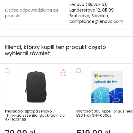
Lenovo (Slovakia),
Osoba odpowiedzialna za
Landererova 12, 811 09
produkt
Bratislava, Slovakia,
compliance@lenovo.com
Klienci, którzy kupili ten produkt często
wybierali również
Plecak do laptopa Lenovo
Microsoft 365 Apps For Busines
ThinkPad Essential BackPack 16,0
ESD 1 rok SPP-00003
4X41C12468