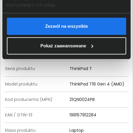
Specyfikacja techniczna Lenovo ThinkPad T16
korzystania z ich usług.
Gen 4 (AMD) 21QN0024PB
Produkt
Zezwól na wszystkie
Producent
Lenovo
Pokaż zaawansowane
Rodzina produktu
ThinkPad
Seria produktu
ThinkPad T
Model produktu
ThinkPad T16 Gen 4 (AMD)
Kod producenta (MPN)
21QN0024PB
EAN / GTIN-13
198157812284
Klasa produktu
Laptop