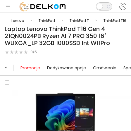
Lenovo
ThinkPad
ThinkPad T
ThinkPad T16
Laptop Lenovo ThinkPad T16 Gen 4
21QN0024PB Ryzen AI 7 PRO 350 16"
WUXGA_LP 32GB 1000SSD Int W11Pro
0/5
Promocje
Dedykowane opcje
Omówienie
Spe