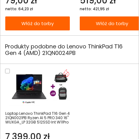
79,00 zł
519,00 zł
netto: 64,23 zł
netto: 421,95 zł
Włóż do torby
Włóż do torby
Produkty podobne do Lenovo ThinkPad T16
Gen 4 (AMD) 21QN0024PB
Laptop Lenovo ThinkPad T16 Gen 4
21QN0021PB Ryzen AI 5 PRO 340 16"
WUXGA_LP 32GB 512SSD Int W11Pro
7 399,00 zł