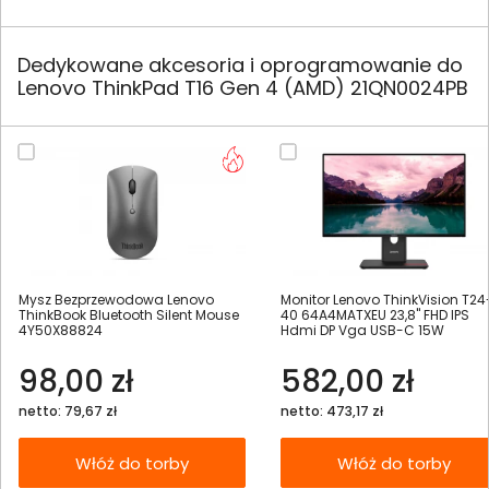
Dedykowane akcesoria i oprogramowanie do
Lenovo ThinkPad T16 Gen 4 (AMD) 21QN0024PB
Mysz Bezprzewodowa Lenovo
Monitor Lenovo ThinkVision T24
ThinkBook Bluetooth Silent Mouse
40 64A4MATXEU 23,8" FHD IPS
4Y50X88824
Hdmi DP Vga USB-C 15W
98,00 zł
582,00 zł
netto: 79,67 zł
netto: 473,17 zł
Włóż do torby
Włóż do torby