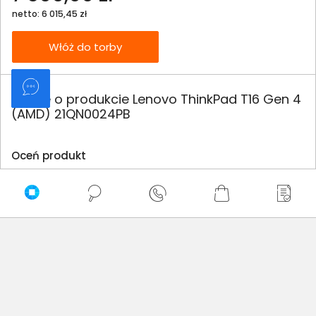
netto: 6 015,45 zł
Włóż do torby
Opinie o produkcie Lenovo ThinkPad T16 Gen 4
(AMD) 21QN0024PB
Oceń produkt
0/5
0 - ilość opinii o produkcie
5
4
3
2
1