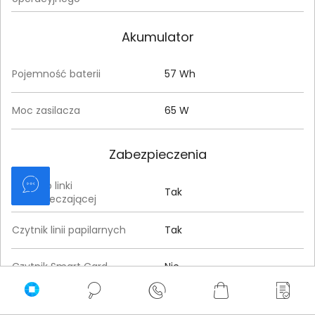
Akumulator
Pojemność baterii
57 Wh
Moc zasilacza
65 W
Zabezpieczenia
Gniazdo linki
Tak
zabezpieczającej
Czytnik linii papilarnych
Tak
Czytnik Smart Card
Nie
Szyfrowanie TPM
Tak