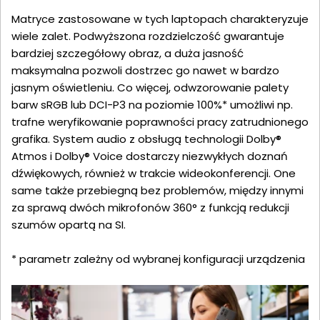
Matryce zastosowane w tych laptopach charakteryzuje
wiele zalet. Podwyższona rozdzielczość gwarantuje
bardziej szczegółowy obraz, a duża jasność
maksymalna pozwoli dostrzec go nawet w bardzo
jasnym oświetleniu. Co więcej, odwzorowanie palety
barw sRGB lub DCI-P3 na poziomie 100%* umożliwi np.
trafne weryfikowanie poprawności pracy zatrudnionego
grafika. System audio z obsługą technologii Dolby®
Atmos i Dolby® Voice dostarczy niezwykłych doznań
dźwiękowych, również w trakcie wideokonferencji. One
same także przebiegną bez problemów, między innymi
za sprawą dwóch mikrofonów 360° z funkcją redukcji
szumów opartą na SI.
* parametr zależny od wybranej konfiguracji urządzenia