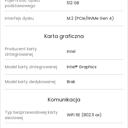
Pojemność dysku
512 GB
podstawowego
Interfejs dysku
M.2 (PCIe/NVMe Gen 4)
Karta graficzna
Producent karty
Intel
zintegrowanej
Model karty zintegrowanej
Intel® Graphics
Model karty dedykowanej
Brak
Komunikacja
Typ bezprzewodowej karty
WiFi 6E (802.11 ax)
sieciowej