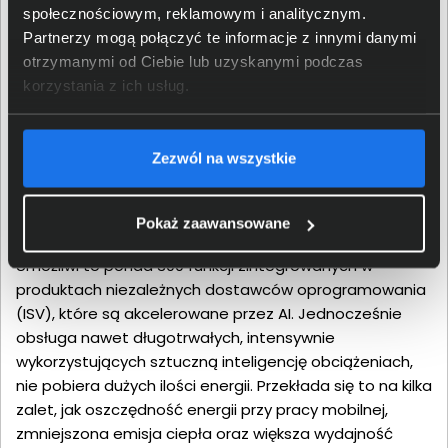
społecznościowym, reklamowym i analitycznym.
Odkryj Intel® AI Boost
Partnerzy mogą połączyć te informacje z innymi danymi
AI wbudowane w procesor
otrzymanymi od Ciebie lub uzyskanymi podczas
korzystania z ich usług.
Nowa hybrydowa architektura firmy Intel, zawarta w
każdym procesorze Core™ Ultra, integruje CPU, GPU i
Zezwól na wszystkie
NPU w jednym pakiecie. Pozwoli to na korzystanie z
nowych, ekscytujących możliwości sztucznej inteligencji.
Jako przykłady mogą posłużyć tłumaczenie języka w
Pokaż zaawansowane
czasie rzeczywistym, czy ulepszone środowiska gier.
Umożliwi to ponad 300 funkcji zintegrowanych w
produktach niezależnych dostawców oprogramowania
(ISV), które są akcelerowane przez AI. Jednocześnie
obsługa nawet długotrwałych, intensywnie
wykorzystujących sztuczną inteligencję obciążeniach,
nie pobiera dużych ilości energii. Przekłada się to na kilka
zalet, jak oszczędność energii przy pracy mobilnej,
zmniejszona emisja ciepła oraz większa wydajność