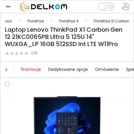
Lenovo
ThinkPad
ThinkPad X
ThinkPad X1 Carbon
Laptop Lenovo ThinkPad X1 Carbon Gen
12 21KC0065PB Ultra 5 125U 14"
WUXGA_LP 16GB 512SSD Int LTE W11Pro
0/5
Promocje
Dedykowane opcje
Omówienie
Spe