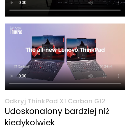
Odkryj ThinkPad X1 Carbon G12
Udoskonalony bardziej niż
kiedykolwiek