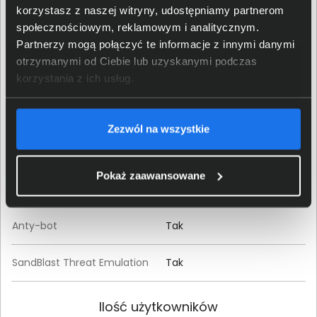
korzystasz z naszej witryny, udostępniamy partnerom
Kontrola aplikacji
Tak
społecznościowym, reklamowym i analitycznym.
Partnerzy mogą połączyć te informacje z innymi danymi
otrzymanymi od Ciebie lub uzyskanymi podczas
Filtrowanie URL
Tak
korzystania z ich usług.
Antywirus
Tak
Zezwól na wszystkie
Antyspam / Zabezpieczenie
Tak
e-mail
Model centralnego
Zarządzalne – usługa w
Pokaż zaawansowane
zarządzania
chmurze
Anty-bot
Tak
SandBlast Threat Emulation
Tak
Ilość użytkowników