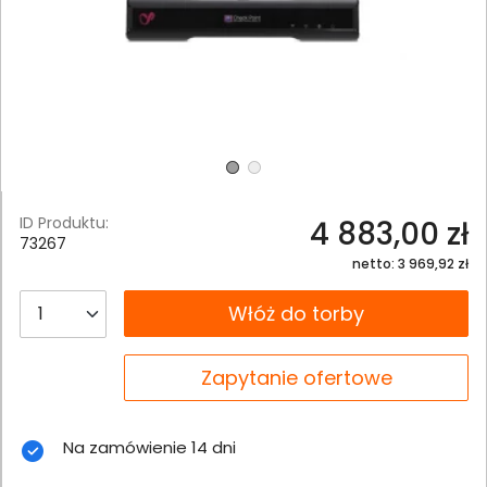
ID Produktu:
4 883,00 zł
73267
netto: 3 969,92 zł
__B2C.PRODUCT.QUANTITY
Włóż do torby
__B2C.PRODUCT.QUANTITY
Zapytanie ofertowe
Na zamówienie 14 dni