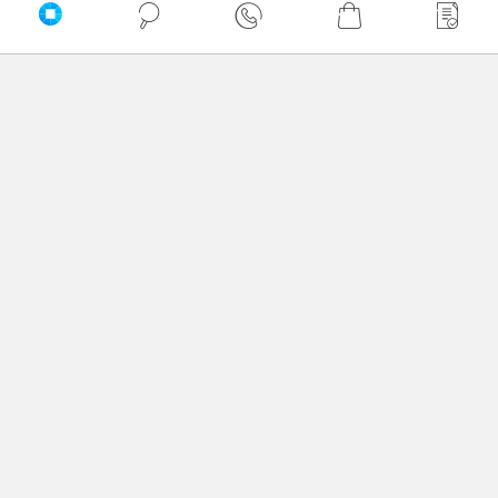
Zaufali nam
Newsletter
Nie przegap żadnej promocji!
Podaj adres e-mail
Akceptuję
regulamin
sklepu oraz zapoznałem/am się
z
polityką prywatności.
*