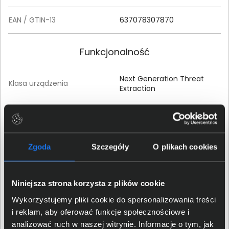
EAN / GTIN-13
637078307870
Funkcjonalność
Next Generation Threat
Klasa urządzenia
Extraction
Firewall
Tak
Identity Awareness
Tak
Zgoda
Szczegóły
O plikach cookies
VPN
Tak
Niniejsza strona korzysta z plików cookie
Dostęp mobilny
Tak
Wykorzystujemy pliki cookie do spersonalizowania treści
i reklam, aby oferować funkcje społecznościowe i
IPS
Tak
analizować ruch w naszej witrynie. Informacje o tym, jak