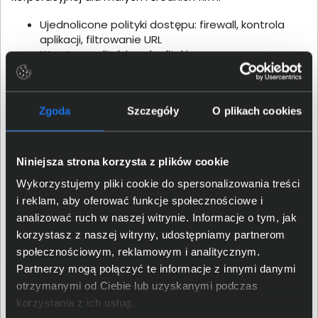
Ujednolicone polityki dostępu: firewall, kontrola
aplikacji, filtrowanie URL
Warstwy polityk i podpolityki
Akceleracja obiektów domenowych,
dynamicznych i czasowych
Wielordzeniowy procesor VPN i akceleracja VPN
Zgoda
Szczegóły
O plikach cookies
Smart Accel - Zwiększenie wydajności aplikacji o
niskim ryzyku i dużej przepustowości o 30%.
Niniejsza strona korzysta z plików cookie
Wykorzystujemy pliki cookie do spersonalizowania treści
i reklam, aby oferować funkcje społecznościowe i
analizować ruch w naszej witrynie. Informacje o tym, jak
korzystasz z naszej witryny, udostępniamy partnerom
społecznościowym, reklamowym i analitycznym.
Partnerzy mogą połączyć te informacje z innymi danymi
otrzymanymi od Ciebie lub uzyskanymi podczas
korzystania z ich usług.