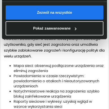
Aplikacja do zarządzania
Zezwól na wszystkie
bezpieczeństwem
Pokaż zaawansowane
Intuicyjna aplikacja mobilna pozwala na monitorowanie
zdarzeń sieciowych w czasie rzeczywistym. Ostrzega
użytkownika, gdy sieć jest zagrożona oraz umożliwia
szybkie zablokowanie zagrożeń i konfigurację polityk dla
wielu urządzeń.
Mapa sieci: obserwuj podłączone urządzenia oraz
eliminuj zagrożenia
Powiadomienia w czasie rzeczywistym:
powiadomienia o atakach i nieautoryzowanych
urządzeniach
Natychmiastowe reakcja na zagrożenia: szybko
blokuj zainfekowane urządzenia
Raporty sieciowe i wykresy: uzyskaj wgląd w
wzorce wykorzystania sieci