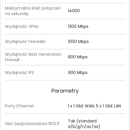
Maksymalna ilość połączeń
14000
na sekundę
Wydajność VPNa
1300 Mbps
Wydajność Firewalla
1000 Mbps
Wydajność Next Generation
800 Mbps
Firewall
Wydajność IPS
900 Mbps
Parametry
Porty Ethernet
1 x 1 GbE WAN, 5 x 1 GbE LAN
Tak (standard
Sieć bezprzewodowa 802.11
a/b/g/n/ac/ax)