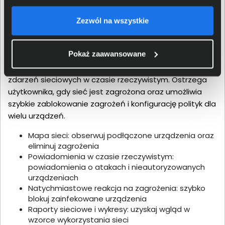
Aplikacja do zarządzania
Zezwól na wszystkie
bezpieczeństwem
Pokaż zaawansowane
Intuicyjna aplikacja mobilna pozwala na monitorowanie
zdarzeń sieciowych w czasie rzeczywistym. Ostrzega
użytkownika, gdy sieć jest zagrożona oraz umożliwia
szybkie zablokowanie zagrożeń i konfigurację polityk dla
wielu urządzeń.
Mapa sieci: obserwuj podłączone urządzenia oraz
eliminuj zagrożenia
Powiadomienia w czasie rzeczywistym:
powiadomienia o atakach i nieautoryzowanych
urządzeniach
Natychmiastowe reakcja na zagrożenia: szybko
blokuj zainfekowane urządzenia
Raporty sieciowe i wykresy: uzyskaj wgląd w
wzorce wykorzystania sieci