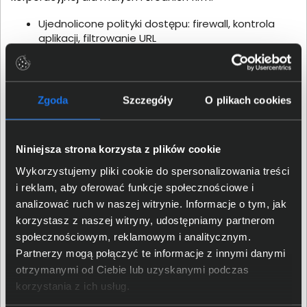
Ujednolicone polityki dostępu: firewall, kontrola
aplikacji, filtrowanie URL
Warstwy polityk i podpolityki
Akceleracja obiektów domenowych,
dynamicznych i czasowych
Wielordzeniowy procesor VPN i akceleracja VPN
Zgoda
Szczegóły
O plikach cookies
Smart Accel - Zwiększenie wydajności aplikacji o
niskim ryzyku i dużej przepustowości o 30%.
Niniejsza strona korzysta z plików cookie
Wykorzystujemy pliki cookie do spersonalizowania treści
i reklam, aby oferować funkcje społecznościowe i
analizować ruch w naszej witrynie. Informacje o tym, jak
korzystasz z naszej witryny, udostępniamy partnerom
społecznościowym, reklamowym i analitycznym.
Partnerzy mogą połączyć te informacje z innymi danymi
otrzymanymi od Ciebie lub uzyskanymi podczas
korzystania z ich usług.