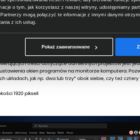
ormacje o tym, jak korzystasz z naszej witryny, udostępniamy p
Partnerzy mogą połączyć te informacje z innymi danymi otrzym
nia z ich usług.
acja pracy
Pokaż zaawansowane
Z
ownikom nowe sposoby wyświetlania wielu treści jednocześn
ych ustawień dla każdego ze stworzonych pulpitów wirtualn
wierających treści dotyczące odmiennych projektów jest jedn
 ustawienia okien programów na monitorze komputera. Poz
h układach, jak np. dwa lub trzy* obok siebie, czy też cztery
ości 1920 pikseli