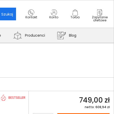
Szukaj
Kontakt
Konto
Torba
Zapytanie
ofertowe
e
Producenci
Blog
749,00 zł
BESTSELLER
netto: 608,94 zł