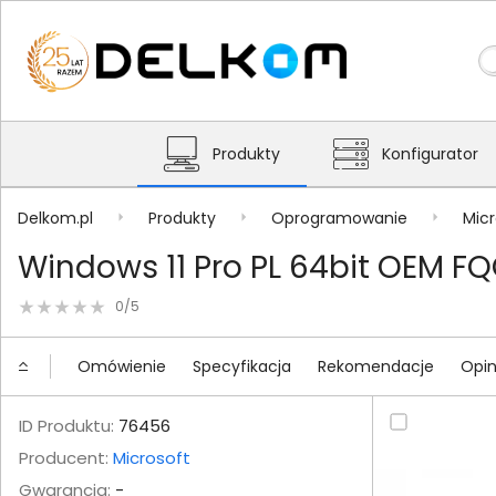
Produkty
Konfigurator
Delkom.pl
Produkty
Oprogramowanie
Micr
Windows 11 Pro PL 64bit OEM F
0/5
Omówienie
Specyfikacja
Rekomendacje
Opin
ID Produktu:
76456
Producent:
Microsoft
Gwarancja:
-