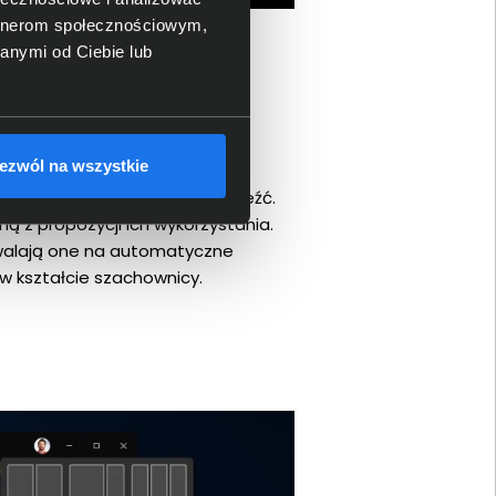
artnerom społecznościowym,
anymi od Ciebie lub
ezwól na wszystkie
ie na pojedynczym ekranie.
ych pozwala łatwiej się odnaleźć.
ą z propozycji ich wykorzystania.
walają one na automatyczne
 w kształcie szachownicy.