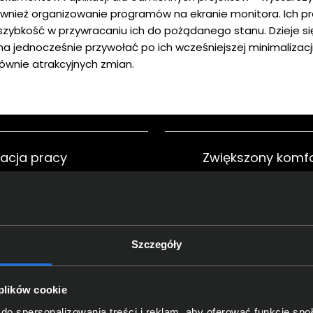
również organizowanie programów na ekranie monitora. Ich pr
 szybkość w przywracaniu ich do pożądanego stanu. Dzieje
a jednocześnie przywołać po ich wcześniejszej minimalizacji
 równie atrakcyjnych zmian.
acja pracy
Zwiększony komfo
Szczegóły
asięgu ręki
Poprawa bezpiec
 plików cookie
do spersonalizowania treści i reklam, aby oferować funkcje sp