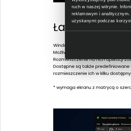
ruch w naszej witrynie. Inf
reklamowym i analitycznym. 
uzyskanymi podczas korzysta
Łatwa organiz
Windows 11 udostępnia swoim użytk
Możliwość zastosowania indywidualn
Rozmieszczenie na nich aplikacji za
Dostępne są także predefiniowane
rozmieszczenie ich w kilku dostępnyc
* wymaga ekranu z matrycą o szerok