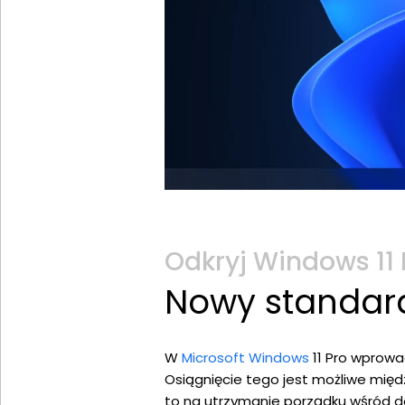
Odkryj Windows 11 
Nowy standard
W
Microsoft Windows
11 Pro wprowa
Osiągnięcie tego jest możliwe międz
to na utrzymanie porządku wśród do