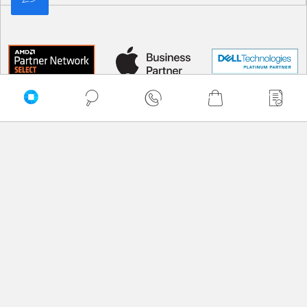
Sortuj
Domyślnie
Najtańsze
Najdroższe
A -> Z