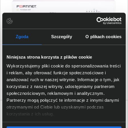
Zgoda
Szczegóły
O plikach cookies
Fortinet FortiGate 40F FG-40F-3G4G-BDL-950-60 LTE
Unified Threat Protection (UTP) 5 lat
Niniejsza strona korzysta z plików cookie
Wykorzystujemy pliki cookie do spersonalizowania treści
i reklam, aby oferować funkcje społecznościowe i
24 245,00 zł
analizować ruch w naszej witrynie. Informacje o tym, jak
netto: 19 711,38 zł
korzystasz z naszej witryny, udostępniamy partnerom
społecznościowym, reklamowym i analitycznym.
Partnerzy mogą połączyć te informacje z innymi danymi
otrzymanymi od Ciebie lub uzyskanymi podczas
korzystania z ich usług.