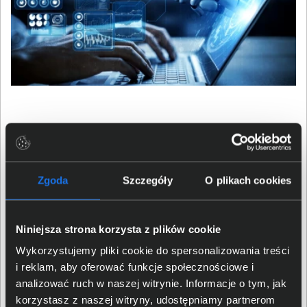
Absolutnie najlepsza platforma
dla graczy i twórców
Zgoda
Szczegóły
O plikach cookies
Oparta na GeForce RTX z
Niniejsza strona korzysta z plików cookie
serii 40
Wykorzystujemy pliki cookie do spersonalizowania treści
i reklam, aby oferować funkcje społecznościowe i
analizować ruch w naszej witrynie. Informacje o tym, jak
korzystasz z naszej witryny, udostępniamy partnerom