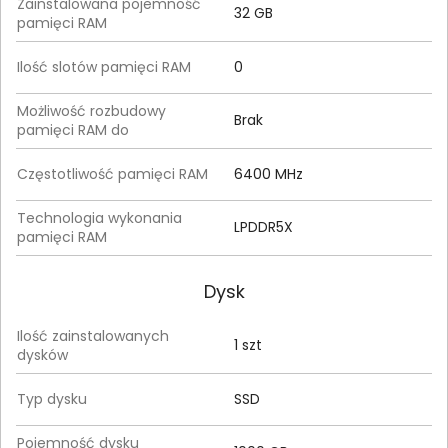
Zainstalowana pojemność
32 GB
pamięci RAM
Ilość slotów pamięci RAM
0
Możliwość rozbudowy
Brak
pamięci RAM do
Częstotliwość pamięci RAM
6400 MHz
Technologia wykonania
LPDDR5X
pamięci RAM
Dysk
Ilość zainstalowanych
1 szt
dysków
Typ dysku
SSD
Pojemność dysku