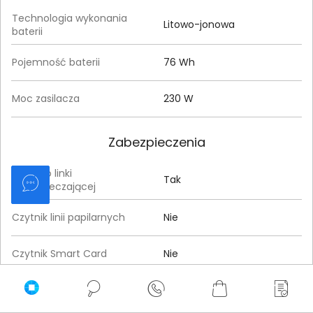
Technologia wykonania
Litowo-jonowa
baterii
Pojemność baterii
76 Wh
Moc zasilacza
230 W
Zabezpieczenia
Gniazdo linki
Tak
zabezpieczającej
Czytnik linii papilarnych
Nie
Czytnik Smart Card
Nie
Szyfrowanie TPM
Tak