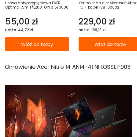
Listwa antyprzepięciowa EVER
Kontroler do gier Microsoft Xbox
Optima 1,5m T/LZ08-OPT015/0000
PC + kabel 1V8-00002
55,00 zł
229,00 zł
netto: 44,72 zł
netto: 186,18 zł
Włóż do torby
Włóż do torby
Omówienie Acer Nitro 14 AN14-41 NH.QSSEP.003