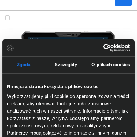
Zgoda
Szczegóły
O plikach cookies
Niniejsza strona korzysta z plików cookie
Wykorzystujemy pliki cookie do spersonalizowania treści
i reklam, aby oferować funkcje społecznościowe i
analizować ruch w naszej witrynie. Informacje o tym, jak
Tablet Dell Pro Rugged 12 XCTO_RA02260_EMEA_2 Ultra
5 236V Touch 12" FHD+ 1200nits 16GB 512SSD W11Pro
korzystasz z naszej witryny, udostępniamy partnerom
społecznościowym, reklamowym i analitycznym.
Partnerzy mogą połączyć te informacje z innymi danymi