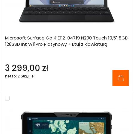
Microsoft Surface Go 4 EP2-04719 N200 Touch 10,5" 8GB
128SSD Int W11Pro Platynowy + Etui z klawiaturą
3 299,00 zł
netto: 2 682,11 zł