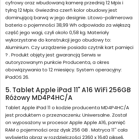
cyfrowy oraz wbudowaną kamerę przednią 12 Mpix i
tylną 12 Mpix. Gwiezdna czerń kolor obudowy jest
dominującą barwą w jego designie. Litowo-polimerowa
bateria o pojemności 38,99 Wh odpowiada za większą
część jego wagi, czyli około 0,58 kg. Materiały
wykorzystane do konstrukcji jego obudowy to:
Aluminium. Czy urządzenie posiada czytnik kart pamięci
? . Produkt objęty jest gwarancją Serwis w
autoryzowanym punkcie Producenta, a okres
obowiązywania to 12 miesięcy. System operacyjny:
iPadOS 26.
5. Tablet Apple iPad 11" A16 WiFi 256GB
Różowy MD4P4HC/A
Tablet Apple iPad 11 o kodzie producenta MD4P4HC/A
jest produktem o przeznaczeniu: Uniwersalne. Został
on wyposażony w procesor Apple Apple A16, pamięć
RAM o pojemności oraz dysk 256 GB . Matryca 11'' cala
wyświetla obraz w rozdzielczości 2360 x 1640 pikseli,