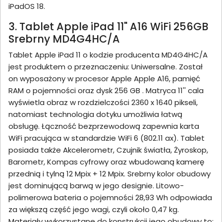
iPadOS 18.
3. Tablet Apple iPad 11" A16 WiFi 256GB
Srebrny MD4G4HC/A
Tablet Apple iPad 11 o kodzie producenta MD4G4HC/A
jest produktem o przeznaczeniu: Uniwersalne. Został
on wyposażony w procesor Apple Apple A16, pamięć
RAM o pojemności oraz dysk 256 GB . Matryca 11'' cala
wyświetla obraz w rozdzielczości 2360 x 1640 pikseli,
natomiast technologia dotyku umożliwia łatwą
obsługę. Łączność bezprzewodową zapewnia karta
WiFi pracująca w standardzie WiFi 6 (802.11 ax). Tablet
posiada także Akcelerometr, Czujnik światła, Żyroskop,
Barometr, Kompas cyfrowy oraz wbudowaną kamerę
przednią i tylną 12 Mpix + 12 Mpix. Srebrny kolor obudowy
jest dominującą barwą w jego designie. Litowo-
polimerowa bateria o pojemności 28,93 Wh odpowiada
za większą część jego wagi, czyli około 0,47 kg.
Materiały wykorzystane do konstrukcji jego obudowy to: