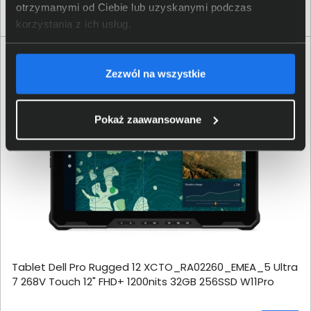
Indywidualna wycena
otrzymanymi od Ciebie lub uzyskanymi podczas
korzystania z ich usług.
Zezwól na wszystkie
Pokaż zaawansowane
Tablet Dell Pro Rugged 12 XCTO_RA02260_EMEA_5 Ultra
7 268V Touch 12" FHD+ 1200nits 32GB 256SSD W11Pro