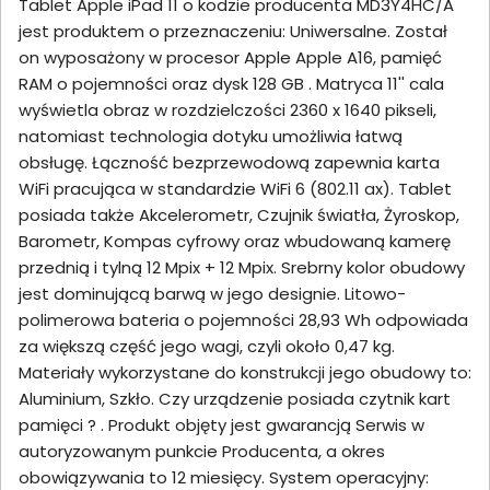
Tablet Apple iPad 11 o kodzie producenta MD3Y4HC/A
jest produktem o przeznaczeniu: Uniwersalne. Został
on wyposażony w procesor Apple Apple A16, pamięć
RAM o pojemności oraz dysk 128 GB . Matryca 11'' cala
wyświetla obraz w rozdzielczości 2360 x 1640 pikseli,
natomiast technologia dotyku umożliwia łatwą
obsługę. Łączność bezprzewodową zapewnia karta
WiFi pracująca w standardzie WiFi 6 (802.11 ax). Tablet
posiada także Akcelerometr, Czujnik światła, Żyroskop,
Barometr, Kompas cyfrowy oraz wbudowaną kamerę
przednią i tylną 12 Mpix + 12 Mpix. Srebrny kolor obudowy
jest dominującą barwą w jego designie. Litowo-
polimerowa bateria o pojemności 28,93 Wh odpowiada
za większą część jego wagi, czyli około 0,47 kg.
Materiały wykorzystane do konstrukcji jego obudowy to:
Aluminium, Szkło. Czy urządzenie posiada czytnik kart
pamięci ? . Produkt objęty jest gwarancją Serwis w
autoryzowanym punkcie Producenta, a okres
obowiązywania to 12 miesięcy. System operacyjny: