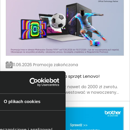
11.06.2026 Promocja zakończona
Złap cashback do 2000 zł na sprzęt Lenovo!
Kup produkty Lenovo i odbierz nawet do 2000 zł zwrotu.
To idealny moment, aby zainwestować w nowoczesny
sprzęt — laptop, komputer lub akcesoria — i jednocześnie
O plikach cookies
zaoszczędzić.
ołecznościowe i analizować