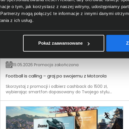
ormacje o tym, jak korzystasz z naszej witryny, udostępniamy p
Partnerzy mogą połączyć te informacje z innymi danymi otrzym
nia z ich usług.
Pokaż zaawansowane
Z
19.05.2026 Promocja zakończona
Football is calling – graj po swojemu z Motorola
Skorzystaj z promocji i odbierz cashback do 1500 zł,
wybierając smartfon dopasowany do Twojego stylu
życia.Zainspiruj się energią sportu i wybierz urządzenie,
które dotrzyma Ci kroku.