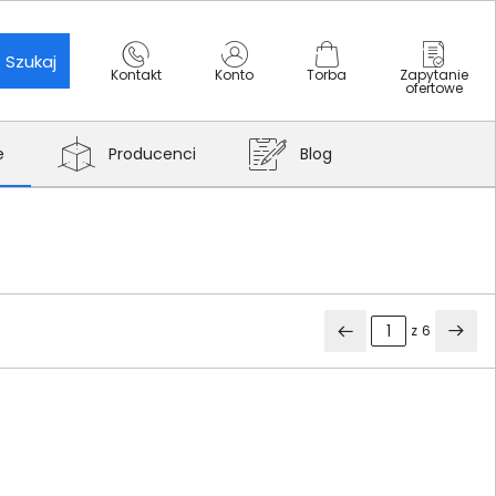
Szukaj
Kontakt
Konto
Torba
Zapytanie
ofertowe
e
Producenci
Blog
z
6