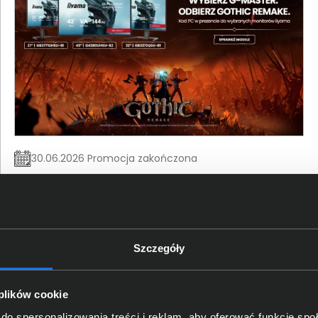
30.06.2026 Promocja zakończona
Wybierz iiyama G-Master, odbierz Gothic Remake.
Legenda powraca – wybierz iiyama G-Master i odbierz
Gothic Remake.
Szczegóły
 plików cookie
do spersonalizowania treści i reklam, aby oferować funkcje sp