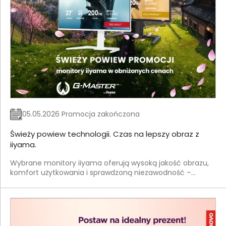
05.05.2026 Promocja zakończona
Świeży powiew technologii. Czas na lepszy obraz z
iiyama.
Wybrane monitory iiyama oferują wysoką jakość obrazu,
komfort użytkowania i sprawdzoną niezawodność –
idealne rozwiązanie na nowy sezon. Postaw na
technologię, która robi różnicę od pierwszego spojrzenia.