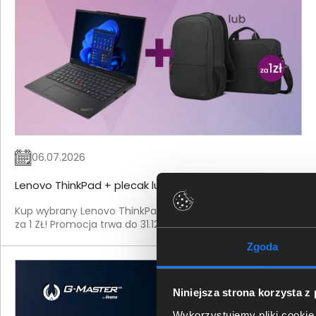
06.07.2026
Lenovo ThinkPad + plecak lub torba za 1 ZŁ!
Kup wybrany Lenovo ThinkPad i odbierz plecak lub torbę
za 1 ZŁ! Promocja trwa do 31.12.2026 r. lub do wyczerpania
zapasów.
Zgoda
Niniejsza strona korzysta z
Wykorzystujemy pliki cookie 