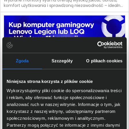
Wybrane monitory iiyama oferują wysoką jakość obrazu,
komfort użytkowania i sprawdzoną niezawodność – idealne
rozwiązanie na nowy sezon. Postaw na technologię, która
robi różnicę od pierwszego spojrzenia.
Zgoda
Szczegóły
O plikach cookies
Niniejsza strona korzysta z plików cookie
Wykorzystujemy pliki cookie do spersonalizowania treści
i reklam, aby oferować funkcje społecznościowe i
analizować ruch w naszej witrynie. Informacje o tym, jak
04.05.2026 Promocja zakończona
korzystasz z naszej witryny, udostępniamy partnerom
Kup komputer gamingowy Lenovo Legion lub LOQ z
społecznościowym, reklamowym i analitycznym.
Windows 11 i zgarnij kontroler Xbox.
Partnerzy mogą połączyć te informacje z innymi danymi